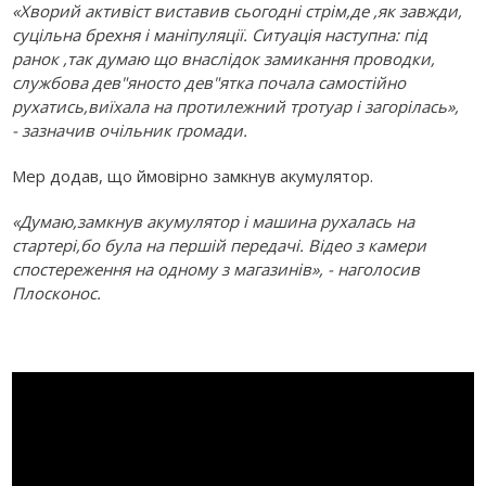
«Хворий активіст виставив сьогодні стрім,де ,як завжди,
суцільна брехня і маніпуляції. Ситуація наступна: під
ранок ,так думаю що внаслідок замикання проводки,
службова дев"яносто дев"ятка почала самостійно
рухатись,виїхала на протилежний тротуар і загорілась»,
- зазначив очільник громади.
Мер додав, що ймовірно замкнув акумулятор.
«
Думаю,замкнув акумулятор і машина рухалась на
стартері,бо була на першій передачі. Відео з камери
спостереження на одному з магазинів», - наголосив
Плосконос.