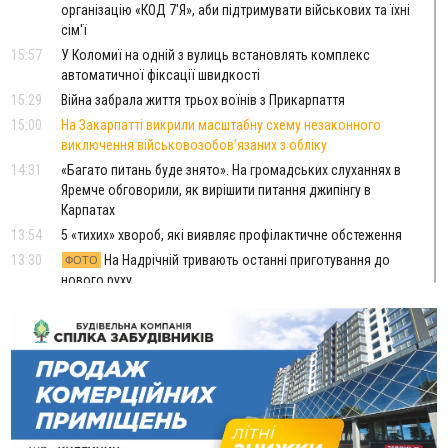
організацію «КОД 7'Я», аби підтримувати військових та їхні
сім'ї
15:57
У Коломиї на одній з вулиць встановлять комплекс
автоматичної фіксації швидкості
15:29
Війна забрала життя трьох воїнів з Прикарпаття
15:00
На Закарпатті викрили масштабну схему незаконного
виключення військовозобов’язаних з обліку
14:31
«Багато питань буде знято». На громадських слуханнях в
Яремче обговорили, як вирішити питання джипінгу в
Карпатах
13:54
5 «тихих» хвороб, які виявляє профілактичне обстеження
13:30
На Надрічній тривають останні приготування до
ФОТО
нового руху
12:57
У Франківську зафіксували найбільшу спеку за всю історію
спостережень
12:24
Лікування наркоманії Київ: чому важливо розпочати
терапію якомога раніше
12:00
Франківця, який у Косові викрав за магазину понад 640
тисяч гривень у валюті, засудили до 5 років
11:50
Податкова передасть в Міноборони для "Оберегу" дані про