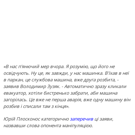
«В нас п'янючий мер вчора. Я розумію, що його не
освідчують. Ну це, як завжди, у нас машинка. В'їхав в неї
в паркан, це службова машина, вже друга розбита, -
заявив Володимир Зузяк. - Автоматично зразу кликали
евакуатор, хотіли бистренько забрати, аби машина
загорілась. Це вже не перша аварія, вже одну машину він
розбив і списали там з кінця».
Юрій Плосконос категорично
заперечив
ці заяви,
назвавши слова опонента маніпуляцією.