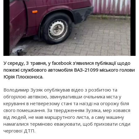
У середу, 3 травня, у facebook з'явилися публікації щодо
пожежі службового автомобіля ВАЗ-21099 міського голови
Юрія Плосконоса.
Володимир Зузяк опублікував відео з розбитою та
обгорілою автівкою, звинувативши очільника міста у
керуванні в нетверезому стані та наїзді на огорожу біля
свого помешкання. За твердженням Зузяка, мер ховався
від людей, не мав маршрутного листа, а саму машину
намагалися терміново евакуювати, щоб приховати сліди
чергової ДТП.