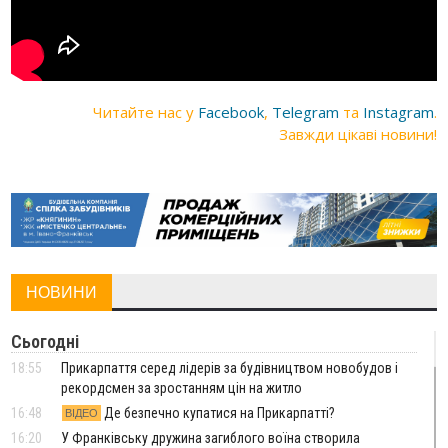
Читайте нас у
Facebook
,
Telegram
та
Instagram
.
Завжди цікаві новини!
НОВИНИ
Сьогодні
18:55
Прикарпаття серед лідерів за будівництвом новобудов і
рекордсмен за зростанням цін на житло
16:48
Де безпечно купатися на Прикарпатті?
ВІДЕО
16:20
У Франківську дружина загиблого воїна створила