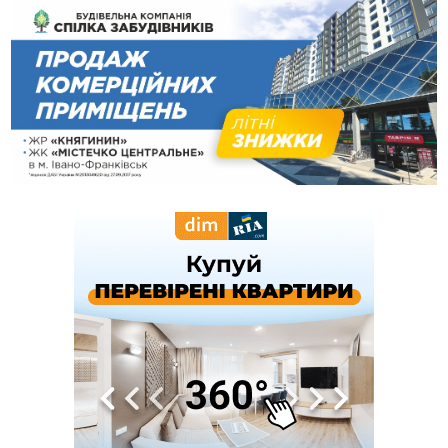
підняв Норильське повстання
13:01
Ветеран з Франківська через суд скасував 17 тисяч
штрафу від ТЦК за неявку по повістці
12:26
Про франківських лікарів, які рятують військових
ВІДЕО
від фантомного болю, зняли документальний фільм
11:12
Україна придбала у Туреччини 70 ракет ATACMS та 12
пускових установок M270
08 Серпня
20:25
На Буковині біля межі з Прикарпаттям зафіксували
землетрус
16:25
До +30°C і майже без опадів: синоптики розповіли про
погоду на Прикарпатті у найближчі дні
15:18
У Франківську мотоцикліст врізався в інший двоколісник,
збив жінку й утік: його розшукали та затримали
15:08
Частина школярів не матимуть фізичних підручників на 1
вересня через російські обстріли — МОН
14:43
На Рогатинщині рештки тварин спалювали просто в полі:
поліція розслідує отруєння земель
13:25
Пірс, ігровий майданчик і зона для пікніків: оголосили
тендер на 7 мільйонів на благоустрій Німецького озера