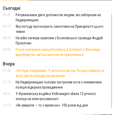
Сьогодні
09:49
Рятувальники двічі допомогли людям, які заблукали на
Надвірнянщині
09:13
Яку погоду прогнозують синоптики на Прикарпатті цього
тижня
08:39
На війні загинув захисник з Болехівської громади Андрій
Прокіпчин
08:08
Росія атакувала завод Kromberg & Schubert у Житомирі:
виробництво автокомпонентів призупинено
Вчора
21:36
«Не будь байдужим». У десятках містах Польщі вийшли на
акції проти нападів на українців
21:14
На Надвірнянщині чоловік застрелив кота з пневматики:
поліція відкрила провадження
18:31
У Франківську водійка Volkswagen збила 12-річного
хлопця на електросамокаті
16:59
«Як умирати — то з музикою»: 100 років від дня
народження уродженця Стецеви Євгена Грицяка, який