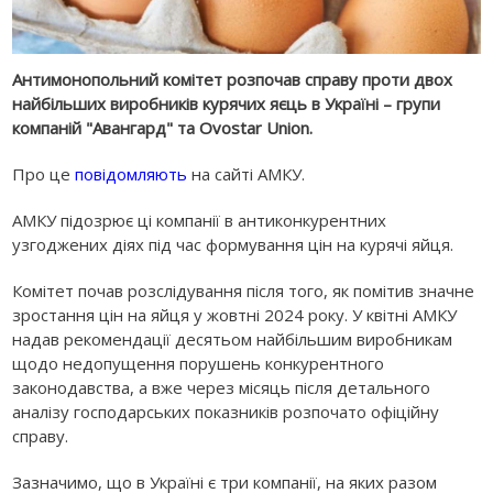
Антимонопольний комітет розпочав справу проти двох
найбільших виробників курячих яєць в Україні – групи
компаній "Авангард" та Ovostar Union.
Про це
повідомляють
на сайті АМКУ.
АМКУ підозрює ці компанії в антиконкурентних
узгоджених діях під час формування цін на курячі яйця.
Комітет почав розслідування після того, як помітив значне
зростання цін на яйця у жовтні 2024 року. У квітні АМКУ
надав рекомендації десятьом найбільшим виробникам
щодо недопущення порушень конкурентного
законодавства, а вже через місяць після детального
аналізу господарських показників розпочато офіційну
справу.
Зазначимо, що в Україні є три компанії, на яких разом