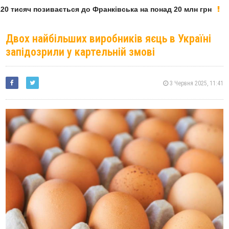
0 тисяч позивається до Франківська на понад 20 млн грн
Двох найбільших виробників яєць в Україні
запідозрили у картельній змові
3 Червня 2025, 11:41