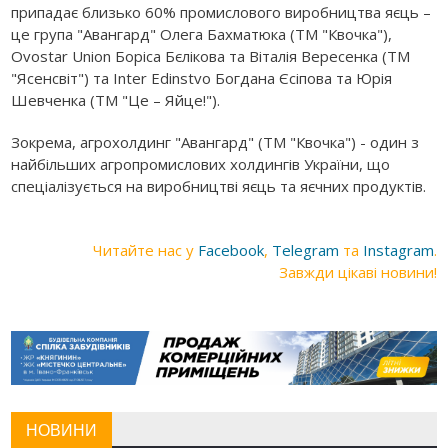
припадає близько 60% промислового виробництва яєць –
це група "Авангард" Олега Бахматюка (ТМ "Квочка"),
Ovostar Union Боріса Бєлікова та Віталія Вересенка (ТМ
"Ясенсвіт") та Inter Edinstvo Богдана Єсіпова та Юрія
Шевченка (ТМ "Це – Яйце!").
Зокрема, агрохолдинг "Авангард" (ТМ "Квочка") - один з
найбільших агропромислових холдингів України, що
спеціалізується на виробництві яєць та яєчних продуктів.
Читайте нас у
Facebook
,
Telegram
та
Instagram
.
Завжди цікаві новини!
НОВИНИ