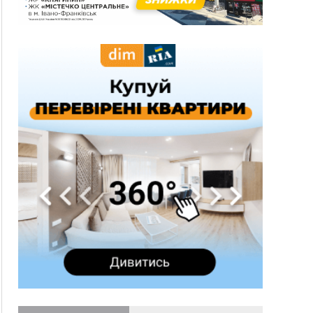
13:54
5 «тихих» хвороб, які виявляє профілактичне
обстеження
13:30
На Надрічній тривають останні
ФОТО
приготування до нового руху
12:57
У Франківську зафіксували найбільшу спеку за
всю історію спостережень
12:24
Лікування наркоманії Київ: чому важливо
розпочати терапію якомога раніше
12:00
Франківця, який у Косові викрав за магазину
понад 640 тисяч гривень у валюті, засудили до
5 років
11:50
Податкова передасть в Міноборони для
"Оберегу" дані про чоловіків 18–60 років
11:20
Водійка, яку на Сухомлинського побив інший
керманич, відмовилася від обвинувачення —
справу закрили
10:45
У Франківську, Коломиї, Долині та Яремче 6
серпня зафіксували рекордну спеку
10:02
Змушував надсилати інтимні фото: на
Прикарпатті затримали підозрюваного у
розбещенні малолітньої