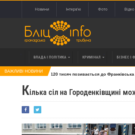
Новини
Інтерв'ю
Фото
Відео
ВЛАДА І ПОЛІТИКА
КРИМІНАЛ
БІЗНЕС І 
ВАЖЛИВІ НОВИНИ
влі права вимоги за 120 тисяч позивається до Франківська на 
К
ілька сіл на Городенківщині мо