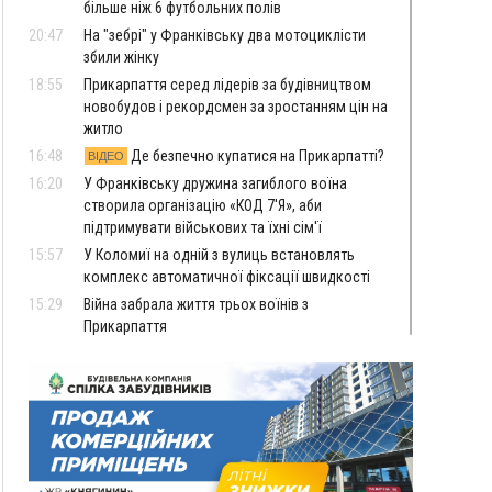
більше ніж 6 футбольних полів
20:47
На "зебрі" у Франківську два мотоциклісти
збили жінку
18:55
Прикарпаття серед лідерів за будівництвом
новобудов і рекордсмен за зростанням цін на
житло
16:48
Де безпечно купатися на Прикарпатті?
ВІДЕО
16:20
У Франківську дружина загиблого воїна
створила організацію «КОД 7'Я», аби
підтримувати військових та їхні сім'ї
15:57
У Коломиї на одній з вулиць встановлять
комплекс автоматичної фіксації швидкості
15:29
Війна забрала життя трьох воїнів з
Прикарпаття
15:00
На Закарпатті викрили масштабну схему
незаконного виключення
військовозобов’язаних з обліку
14:31
«Багато питань буде знято». На громадських
слуханнях в Яремче обговорили, як вирішити
питання джипінгу в Карпатах