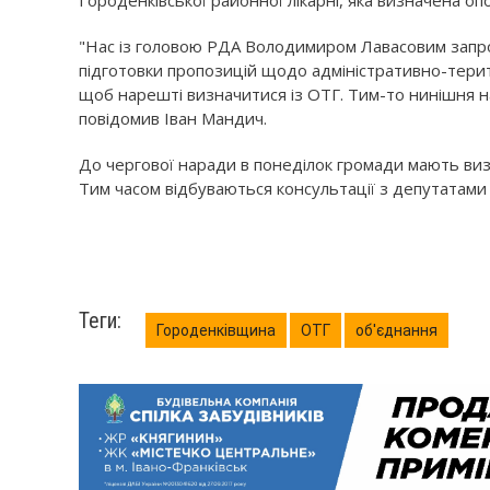
Городенківської районної лікарні, яка визначена о
"Нас із головою РДА Володимиром Лавасовим запрос
підготовки пропозицій щодо адміністративно-терит
щоб нарешті визначитися із ОТГ. Тим-то нинішня 
повідомив Іван Мандич.
До чергової наради в понеділок громади мають визн
Тим часом відбуваються консультації з депутатами
Теги:
Городенківщина
ОТГ
об'єднання