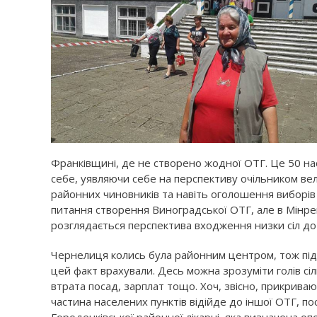
Франківщині, де не створено жодної ОТГ. Це 50 нас
себе, уявляючи себе на перспективу очільником вел
районних чиновників та навіть оголошення виборів 
питання створення Виноградської ОТГ, але в Мінрег
розглядається перспектива входження низки сіл до
Чернелиця колись була районним центром, тож під
цей факт врахували. Десь можна зрозуміти голів сіль
втрата посад, зарплат тощо. Хоч, звісно, прикрива
частина населених пунктів відійде до іншої ОТГ, п