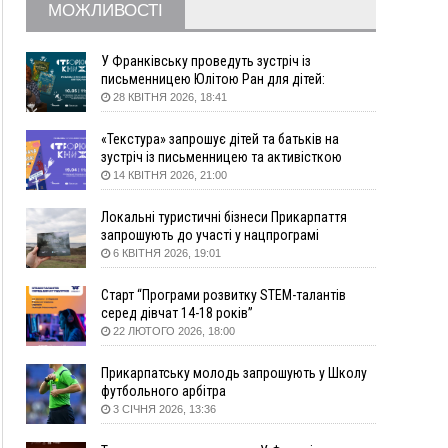
МОЖЛИВОСТІ
09:22
АМКУ розпочав справу проти Гвіздецької
селищної ради через різні ставки земельного
податку
У Франківську проведуть зустріч із
письменницею Юлітою Ран для дітей:
08:54
Синоптики попереджають про значний дощ на
говоритимуть про серію книг про Мавку
28 КВІТНЯ 2026, 18:41
Прикарпатті до кінця п'ятниці
08:45
Нафтогазову площу на межі Прикарпаття та
«Текстура» запрошує дітей та батьків на
Львівщини повторно виставили на аукціон за
зустріч із письменницею та активісткою
830 млн
Анною Повх
14 КВІТНЯ 2026, 21:00
06 Серпня
Локальні туристичні бізнеси Прикарпаття
18:46
У Польщі невідомі скоїли наругу над
ФОТО
запрошують до участі у нацпрограмі
могилою УПА
«Подорож до себе»
6 КВІТНЯ 2026, 19:01
17:45
Сили оборони уразила Ярославський НПЗ та
Старт “Програми розвитку STEM-талантів
кораблі берегової охорони фсб у Керчі
серед дівчат 14-18 років”
17:17
Скарби Музею писанкового розпису
ВІДЕО
22 ЛЮТОГО 2026, 18:00
побачать далеко за межами Коломиї
16:42
Поблизу Франківська п'яний на Chevrolet
Прикарпатську молодь запрошують у Школу
втікав від поліції
футбольного арбітра
3 СІЧНЯ 2026, 13:36
16:27
На Прикарпатті триває декларування
вогнепальної зброї: уже зареєстровано 282