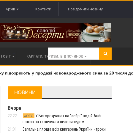
Архів
Контакти
Повідомити новину
І СВІТ
КАРПАТИ. ТУРИЗМ. ВІДПОЧИНОК
 підозрюють у продажі новонародженого сина за 20 тисяч дола
НОВИНИ
Вчора
22:22
У Богородчанах на "зебрі" водій Audi
ФОТО
наїхав на хлопчика з велосипедом
21:01
Загальна площа всіх книгарень України - трохи