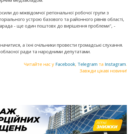
порним медзакладом.
или до міжвідомчої регіональної робочої групи з
оріального устрою базового та районного рівнів області,
нарада - ще один поштовх до вирішення проблеми", -
ачитися, а їхні очільники провести громадські слухання.
 обласної ради та народними депутатами.
Читайте нас у
Facebook
,
Telegram
та
Instagram
.
Завжди цікаві новини!