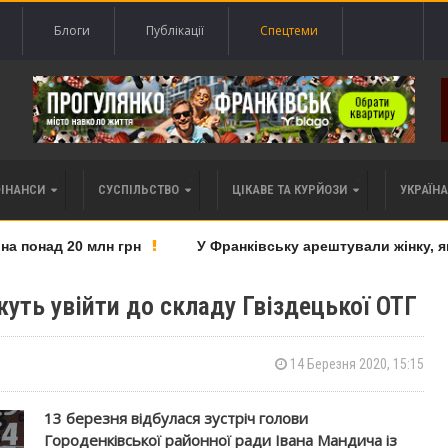
Блоги
Публікації
Спецтеми
ФІНАНСИ
СУСПІЛЬСТВО
ЦІКАВЕ ТА КУРЙОЗИ
УКРАЇНА 
понад 20 млн грн
У Франківську арештували жінку, яку
жуть увійти до складу Гвіздецької ОТГ
14 Березня 2020, 15:15
13 березня відбулася зустріч голови
Городенківської районної ради Івана Мандича із