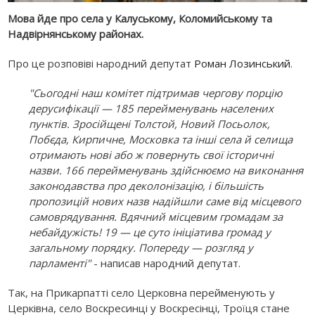
Мова йде про села у Калуському, Коломийському та
Надвірнянському районах.
Про це розповіві народний депутат
Роман Лозинський
.
"Сьогодні наш комітет підтримав чергову порцію
дерусифікації — 185 перейменувань населених
пунктів. Зросійщені Толстой, Новий Посьолок,
Побєда, Кирпичне, Московка та інші села й селища
отримають нові або ж повернуть свої історичні
назви. 166 перейменувань здійснюємо на виконання
законодавства про деколонізацію, і більшість
пропозицій нових назв надійшли саме від місцевого
самоврядування. Вдячний місцевим громадам за
небайдужість! 19 — це суто ініціатива громад у
загальному порядку. Попереду — розгляд у
парламенті"
- написав народний депутат.
Так, на Прикарпатті село Церковна перейменують у
Церківна, село Воскресинці у Воскресінці, Троїця стане