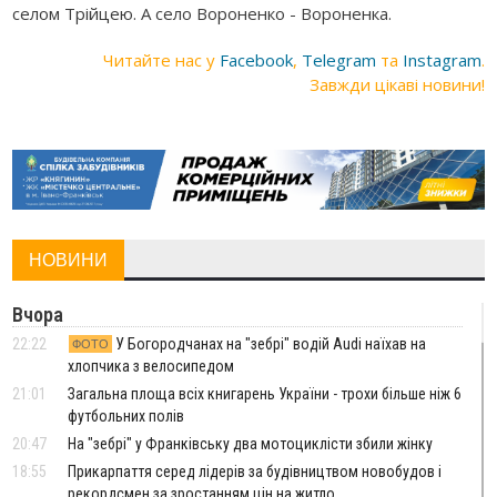
селом Трійцею. А село Вороненко - Вороненка.
Читайте нас у
Facebook
,
Telegram
та
Instagram
.
Завжди цікаві новини!
НОВИНИ
Вчора
22:22
У Богородчанах на "зебрі" водій Audi наїхав на
ФОТО
хлопчика з велосипедом
21:01
Загальна площа всіх книгарень України - трохи більше ніж 6
футбольних полів
20:47
На "зебрі" у Франківську два мотоциклісти збили жінку
18:55
Прикарпаття серед лідерів за будівництвом новобудов і
рекордсмен за зростанням цін на житло