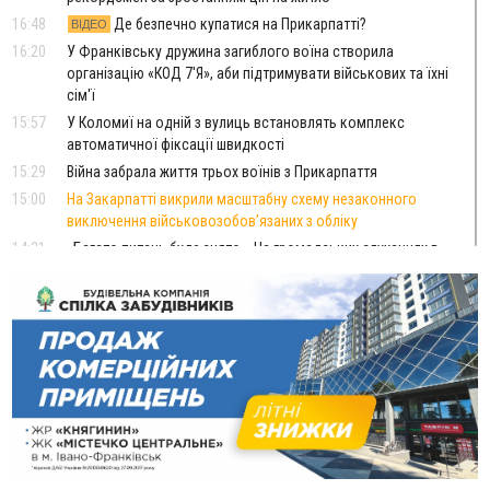
16:48
Де безпечно купатися на Прикарпатті?
ВІДЕО
16:20
У Франківську дружина загиблого воїна створила
організацію «КОД 7'Я», аби підтримувати військових та їхні
сім'ї
15:57
У Коломиї на одній з вулиць встановлять комплекс
автоматичної фіксації швидкості
15:29
Війна забрала життя трьох воїнів з Прикарпаття
15:00
На Закарпатті викрили масштабну схему незаконного
виключення військовозобов’язаних з обліку
14:31
«Багато питань буде знято». На громадських слуханнях в
Яремче обговорили, як вирішити питання джипінгу в
Карпатах
13:54
5 «тихих» хвороб, які виявляє профілактичне обстеження
13:30
На Надрічній тривають останні приготування до
ФОТО
нового руху
12:57
У Франківську зафіксували найбільшу спеку за всю історію
спостережень
12:24
Лікування наркоманії Київ: чому важливо розпочати
терапію якомога раніше