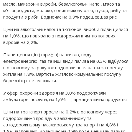
масло, макаронні вироби, безалкогольні напої, м'ясо та
м’ясопродукти, молоко, соняшникову олію, цукор, рибу та
продукти з риби. Водночас на 0,9% подешевшав рис.
Ціни на алкогольні напої та тютюнові вироби підвищилися
на 1,0%, що пов’язано з подорожчанням тютюнових
виробів на 2,2%.
Підвищення цін (тарифів) на житло, воду,
електроенергію, газ та інші види палива на 0,3% відбулося
в основному за рахунок подорожчання плати за оренду
житла на 1,8%. Вартість житлово-комунальних послуг у
березні п.р. не змінилася.
У сфері охорони здоров’я на 3,0% подорожчали
амбулаторні послуги, на 1,6% – фармацевтична продукція.
Ціни на транспорт зросли на 0,2% в основному через
подорожчання проїзду в залізничному та
автодорожньому пасажирському транспорті на 4,8% і
1,8% відповідно. Водночас на 0,9% подешевшали паливо