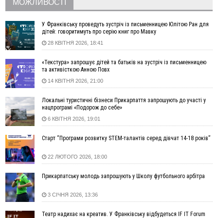
територіях
МОЖЛИВОСТІ
17:20
Українці подали рекордну кількість заяв до університетів.
Які спеціальності обирають
У Франківську проведуть зустріч із письменницею Юлітою Ран для
дітей: говоритимуть про серію книг про Мавку
16:43
Зарплати на Прикарпатті за місяць зросли на 10%, але до
28 КВІТНЯ 2026, 18:41
середньої по Україні ще далеко
16:14
Франківець, який стріляв біля АЗС, вийшов під заставу та
«Текстура» запрошує дітей та батьків на зустріч із письменницею
був повторно затриманий
та активісткою Анною Повх
15:54
Прикарпатець прийшов у Пенсійний та заявив поліції про
14 КВІТНЯ 2026, 21:00
гранату, бо йому не нарахували пенсію
14:59
У Болгарії затримали прикарпатця, який виготовляв
Локальні туристичні бізнеси Прикарпаття запрошують до участі у
нацпрограмі «Подорож до себе»
наркотики для міжнародного синдикату
6 КВІТНЯ 2026, 19:01
14:47
Стефанішина отримала нову підозру. Їй обирають
запобіжний захід
Старт “Програми розвитку STEM-талантів серед дівчат 14-18 років”
14:02
«Пілот з Лондона» видурив у жительки Коломийщини
майже 64 тисячі гривень
22 ЛЮТОГО 2026, 18:00
13:13
У четвер на Прикарпатті очікується сильна спека до 39°
Прикарпатську молодь запрошують у Школу футбольного арбітра
13:00
На Снятинщині спіймали чоловіка, який зливав з цистерни
у полі невідому речовину
3 СІЧНЯ 2026, 13:36
12:29
У МОЗ змінили підхід до госпіталізації та оновили правила
роботи стаціонарів
Театр надихає на креатив. У Франківську відбудеться IF IT Forum