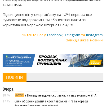
та мастила.
Підвищення цін у сфері зв’язку на 1,2% перш за все
зумовлене подорожчанням абонентної плати за
користування мережею інтернет на 4,9%.
Читайте нас у
Facebook
,
Telegram
та
Instagram
.
Завжди цікаві новини!
НОВИНИ
Вчора
18:46
У Польщі невідомі скоїли наругу над могилою УПА
ФОТО
17:45
Сили оборони уразила Ярославський НПЗ та кораблі
берегової охорони фсб у Керчі