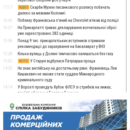
17:17
Скарби Музею писанкового розпису побачать
ВІДЕО
далеко за межами Коломиї
16:42
Поблизу Франківська п'яний на Chevrolet втікав від поліції
16:27
На Прикарпатті триває декларування вогнепальної зброї:
уже зареєстровано 282 одиниці
15:58
Понад 9 тис. прикарпатських вступників отримали
рекомендації до зарахування на бакалаврат у ВНЗ
15:28
Кілька вулиць у Долині тимчасово залишаться без газу
15:02
У Старуні відбулася Патріарша проща
ФОТО
14:35
Не знає англійську на достатньому рівні. Франківець Лев
Кишакевич не зможе стати суддею Міжнародного
кримінального суду
14:14
У Ворохті проведуть Кубок ФЛСУ зі стрибків на лижах,
пам'яті оборонця Богдана Бухонка
13:30
На Калущині розшукали чоловіка, який три дні
ФОТО
блукав у лісі
13:14
Боднар розповів про реакцію влади Польщі на атаки на
українців та про зміни після 23 серпня
12:31
"Едельвейси" щемливо привітали рідну Коломию з
ВІДЕО