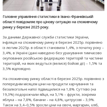
Головне управління статистики в Івано-Франківській
області повідомляє про цінову ситуацію на споживчому
ринку у березні 2025 року.
За даними Державної служби статистики України,
інфляція на споживчому ринку в березні 2025р. порівняно
із лютим 2025р. в області становила 1,4%, з початку року –
3,4%, в Україні (дані наведено без урахування тимчасово
окупованих російською федерацією територій та частини
територій, на яких ведуться (велися) бойові дії) – 1,5% та
3,5% відповідно.
На споживчому ринку області в березні 2025р. порівняно з
попереднім місяцем ціни на продукти харчування та
безалкогольні напої підвищилися на 1,8%. Суттєво (на
19,3%) подорожчали яйця, на 5,1% – фрукти, зокрема
яблука – на 7,8%, банани – на 4,8%, цитрусові – 3,9%.
Також на 3,4–0,5% зросли ціни на овочі, маргарин, хліб,