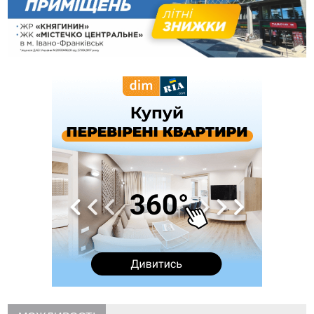
Днем міста
11:55
Вчора у Франківську, Коломиї, Долині та Яремче
зафіксували рекордну спеку
11:45
У Надвірній п'яна жінка побила малолітнього хлопчика: суд
призначив штраф і 30 тисяч компенсації
11:17
У басейні Дністра встановилася гідрологічна посуха - рівні
води наблизилися до найнижчих показників
11:09
У Бурштині поблизу АЗС сталася масова бійка, поліція
з'ясовує обставини
10:30
ФОП із Житомира після купівлі права вимоги за 120
тисяч позивається до Франківська на понад 20 млн грн
08:52
У горах біля Осмолоди за допомогою БПЛА розшукали
двох жінок, які заблукали під час збирання ягід
05 Серпня
19:52
У Франківську вперше прооперували немовля без
відкритої операції
18:42
На лінії зіткнення загинув керівник пошукового загону
"Плацдарм" Олексій Юков
18:11
СБС за дві доби уразили 13 енергооб'єктів на окупованих