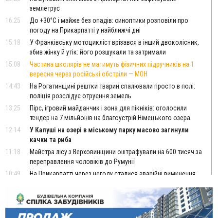
землетрус
16:25
До +30°C і майже без опадів: синоптики розповіли про
погоду на Прикарпатті у найближчі дні
15:18
У Франківську мотоцикліст врізався в інший двоколісник,
збив жінку й утік: його розшукали та затримали
15:08
Частина школярів не матимуть фізичних підручників на 1
вересня через російські обстріли — МОН
14:43
На Рогатинщині рештки тварин спалювали просто в полі:
поліція розслідує отруєння земель
13:25
Пірс, ігровий майданчик і зона для пікніків: оголосили
тендер на 7 мільйонів на благоустрій Німецького озера
12:14
У Калуші на озері в міському парку масово загинули
качки та риба
11:18
Майстра лісу з Верховинщини оштрафували на 600 тисяч за
переправлення чоловіків до Румунії
10:49
На Прикарпатті через негоду сталися аварійні вимкнення
світла
10:43
За змову на тендері для Долинської лікарні двох
підприємців оштрафували на 272 тисячі гривень
10:09
Яремчанський суд виніс вирок чоловіку, який у Буковелі