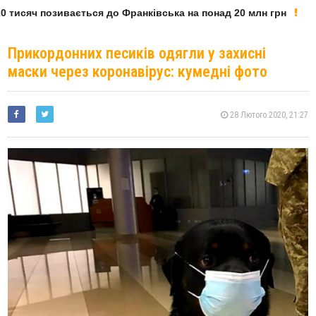
 тисяч позивається до Франківська на понад 20 млн грн
Прикордонних песиків одягли у захисні
маски через коронавірус: кумедні фото
28 Лютого 2020, 21:27