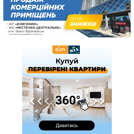
вкрав із супермаркету пляшку віскі за 8,5 тисяч
09:53
В урочищі біля Галича археологи відкопали давньоруську
вагову гирку XII–XIII століть
09:39
У Франківську медики провели серію складних операцій
на аорті
07 Серпня
22:22
У Богородчанах на "зебрі" водій Audi наїхав на
ФОТО
хлопчика з велосипедом
21:01
Загальна площа всіх книгарень України - трохи більше ніж 6
футбольних полів
20:47
На "зебрі" у Франківську два мотоциклісти збили жінку
18:55
Прикарпаття серед лідерів за будівництвом новобудов і
рекордсмен за зростанням цін на житло
16:48
Де безпечно купатися на Прикарпатті?
ВІДЕО
16:20
У Франківську дружина загиблого воїна створила
організацію «КОД 7'Я», аби підтримувати військових та їхні
сім'ї
15:57
У Коломиї на одній з вулиць встановлять комплекс
автоматичної фіксації швидкості