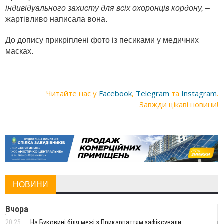
індивідуального захисту для всіх охоронців кордону,
–
жартівливо написала вона.
До допису прикріплені фото із песиками у медичних
масках.
Читайте нас у
Facebook
,
Telegram
та
Instagram
.
Завжди цікаві новини!
НОВИНИ
Вчора
20:25
На Буковині біля межі з Прикарпаттям зафіксували