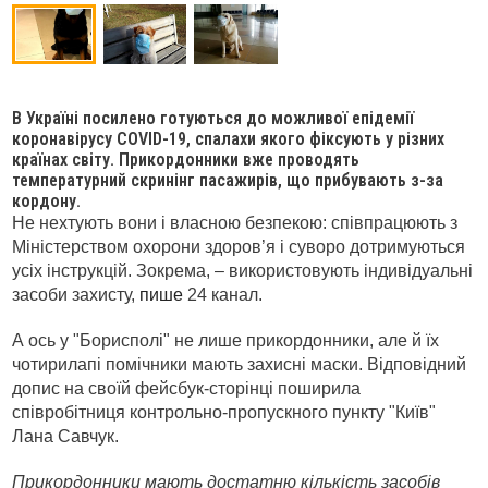
В Україні посилено готуються до можливої епідемії
коронавірусу COVID-19, спалахи якого фіксують у різних
країнах світу. Прикордонники вже проводять
температурний скринінг пасажирів, що прибувають з-за
кордону.
Не нехтують вони і власною безпекою: співпрацюють з
Міністерством охорони здоров’я і суворо дотримуються
усіх інструкцій. Зокрема, – використовують індивідуальні
засоби захисту,
пише
24 канал.
А ось у "Борисполі" не лише прикордонники, але й їх
чотирилапі помічники мають захисні маски. Відповідний
допис на своїй фейсбук-сторінці поширила
співробітниця контрольно-пропускного пункту "Київ"
Лана Савчук.
Прикордонники мають достатню кількість засобів