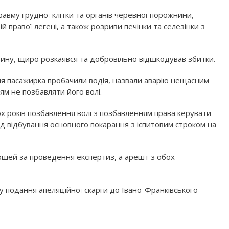
авму грудної клітки та органів черевної порожнини,
 правої легені, а також розриви печінки та селезінки з
вину, щиро розкаявся та добровільно відшкодував збитки.
ня пасажирка пробачили водія, назвали аварію нещасним
м не позбавляти його волі.
х років позбавлення волі з позбавленням права керувати
ід відбування основного покарання з іспитовим строком на
ошей за проведення експертиз, а арешт з обох
ку подання апеляційної скарги до Івано-Франківського