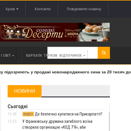
Архів
Контакти
Повідомити новину
І СВІТ
КАРПАТИ. ТУРИЗМ. ВІДПОЧИНОК
підозрюють у продажі новонародженого сина за 20 тисяч дола
НОВИНИ
Сьогодні
16:48
Де безпечно купатися на Прикарпатті?
ВІДЕО
16:20
У Франківську дружина загиблого воїна
створила організацію «КОД 7'Я», аби