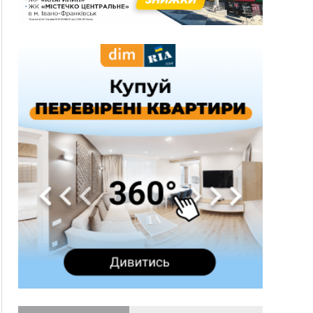
понад 640 тисяч гривень у валюті, засудили до
5 років
11:50
Податкова передасть в Міноборони для
"Оберегу" дані про чоловіків 18–60 років
11:20
Водійка, яку на Сухомлинського побив інший
керманич, відмовилася від обвинувачення —
справу закрили
10:45
У Франківську, Коломиї, Долині та Яремче 6
серпня зафіксували рекордну спеку
10:02
Змушував надсилати інтимні фото: на
Прикарпатті затримали підозрюваного у
розбещенні малолітньої
09:22
АМКУ розпочав справу проти Гвіздецької
селищної ради через різні ставки земельного
податку
08:54
Синоптики попереджають про значний дощ на
Прикарпатті до кінця п'ятниці
08:45
Нафтогазову площу на межі Прикарпаття та
Львівщини повторно виставили на аукціон за
830 млн