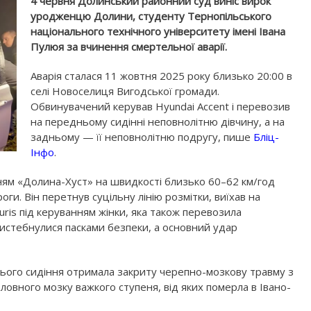
4 червня Долинський районний суд виніс вирок
уродженцю Долини, студенту Тернопільського
національного технічного університету імені Івана
Пулюя за вчинення смертельної аварії.
Аварія сталася 11 жовтня 2025 року близько 20:00 в
селі Новоселиця Вигодської громади.
Обвинувачений керував Hyundai Accent і перевозив
на передньому сидінні неповнолітню дівчину, а на
задньому — її неповнолітню подругу, пише
Бліц-
Інфо
.
ням «Долина-Хуст» на швидкості близько 60–62 км/год
ги. Він перетнув суцільну лінію розмітки, виїхав на
Auris під керуванням жінки, яка також перевозила
ристебнулися пасками безпеки, а основний удар
нього сидіння отримала закриту черепно-мозкову травму з
овного мозку важкого ступеня, від яких померла в Івано-