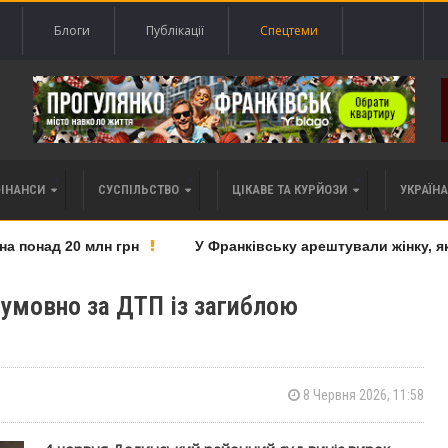
Блоги
Публікації
Спецтеми
ФІНАНСИ
СУСПІЛЬСТВО
ЦІКАВЕ ТА КУРЙОЗИ
УКРАЇНА 
понад 20 млн грн
У Франківську арештували жінку, яку 
 умовно за ДТП із загиблою
8 Червня 2026, 11:58