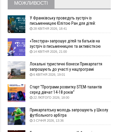
Вчора
МОЖЛИВОСТІ
18:46
У Польщі невідомі скоїли наругу над
ФОТО
могилою УПА
У Франківську проведуть зустріч із
17:45
Сили оборони уразила Ярославський НПЗ та
письменницею Юлітою Ран для дітей:
говоритимуть про серію книг про Мавку
кораблі берегової охорони фсб у Керчі
28 КВІТНЯ 2026, 18:41
17:17
Скарби Музею писанкового розпису
ВІДЕО
«Текстура» запрошує дітей та батьків на
побачать далеко за межами Коломиї
зустріч із письменницею та активісткою
16:42
Поблизу Франківська п'яний на Chevrolet
Анною Повх
14 КВІТНЯ 2026, 21:00
втікав від поліції
16:27
На Прикарпатті триває декларування
Локальні туристичні бізнеси Прикарпаття
вогнепальної зброї: уже зареєстровано 282
запрошують до участі у нацпрограмі
одиниці
«Подорож до себе»
6 КВІТНЯ 2026, 19:01
15:58
Понад 9 тис. прикарпатських вступників
Старт “Програми розвитку STEM-талантів
отримали рекомендації до зарахування на
серед дівчат 14-18 років”
бакалаврат у ВНЗ
22 ЛЮТОГО 2026, 18:00
15:28
Кілька вулиць у Долині тимчасово залишаться
без газу
Прикарпатську молодь запрошують у Школу
15:02
У Старуні відбулася Патріарша проща
ФОТО
футбольного арбітра
3 СІЧНЯ 2026, 13:36
14:35
Не знає англійську на достатньому рівні.
Франківець Лев Кишакевич не зможе стати