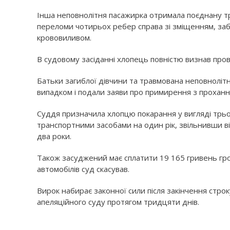
Інша неповнолітня пасажирка отримала поєднану тр
переломи чотирьох ребер справа зі зміщенням, забій
крововиливом.
В судовому засіданні хлопець повністю визнав про
Батьки загиблої дівчини та травмована неповноліт
випадком і подали заяви про примирення з прохання
Суддя призначила хлопцю покарання у вигляді трьо
транспортними засобами на один рік, звільнивши в
два роки.
Також засуджений має сплатити 19 165 гривень гр
автомобілів суд скасував.
Вирок набирає законної сили після закінчення стро
апеляційного суду протягом тридцяти днів.