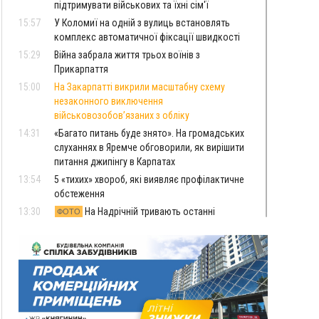
підтримувати військових та їхні сім'ї
15:57
У Коломиї на одній з вулиць встановлять
комплекс автоматичної фіксації швидкості
15:29
Війна забрала життя трьох воїнів з
Прикарпаття
15:00
На Закарпатті викрили масштабну схему
незаконного виключення
військовозобов’язаних з обліку
14:31
«Багато питань буде знято». На громадських
слуханнях в Яремче обговорили, як вирішити
питання джипінгу в Карпатах
13:54
5 «тихих» хвороб, які виявляє профілактичне
обстеження
13:30
На Надрічній тривають останні
ФОТО
приготування до нового руху
12:57
У Франківську зафіксували найбільшу спеку за
всю історію спостережень
12:24
Лікування наркоманії Київ: чому важливо
розпочати терапію якомога раніше
12:00
Франківця, який у Косові викрав за магазину