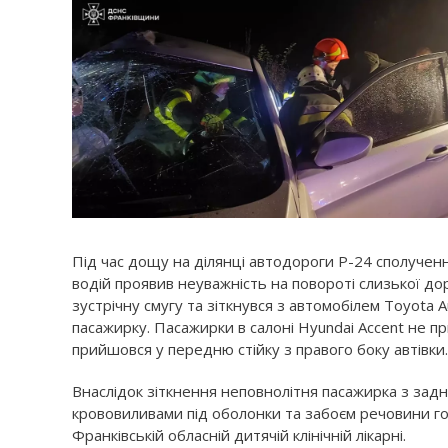
Під час дощу на ділянці автодороги Р-24 сполучен
водій проявив неуважність на повороті слизької доро
зустрічну смугу та зіткнувся з автомобілем Toyota 
пасажирку. Пасажирки в салоні Hyundai Accent не п
прийшовся у передню стійку з правого боку автівки.
Внаслідок зіткнення неповнолітня пасажирка з зад
крововиливами під оболонки та забоєм речовини гол
Франківській обласній дитячій клінічній лікарні.