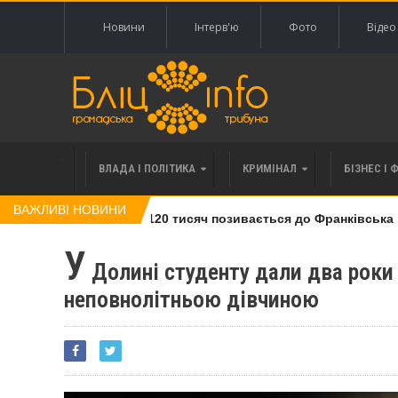
Новини
Інтерв'ю
Фото
Відео
ВЛАДА І ПОЛІТИКА
КРИМІНАЛ
БІЗНЕС І 
ВАЖЛИВІ НОВИНИ
влі права вимоги за 120 тисяч позивається до Франківська на 
У
Долині студенту дали два роки
неповнолітньою дівчиною