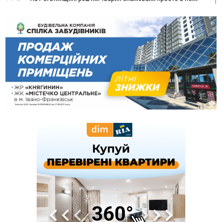
поліція розслідує отруєння земель
13:25
Пірс, ігровий майданчик і зона для пікніків: оголосили
тендер на 7 мільйонів на благоустрій Німецького озера
12:14
У Калуші на озері в міському парку масово загинули
качки та риба
11:18
Майстра лісу з Верховинщини оштрафували на 600 тисяч за
переправлення чоловіків до Румунії
10:49
На Прикарпатті через негоду сталися аварійні вимкнення
світла
10:43
За змову на тендері для Долинської лікарні двох
підприємців оштрафували на 272 тисячі гривень
10:09
Яремчанський суд виніс вирок чоловіку, який у Буковелі
вкрав із супермаркету пляшку віскі за 8,5 тисяч
09:53
В урочищі біля Галича археологи відкопали давньоруську
вагову гирку XII–XIII століть
09:39
У Франківську медики провели серію складних операцій
на аорті
07 Серпня
22:22
У Богородчанах на "зебрі" водій Audi наїхав на
ФОТО