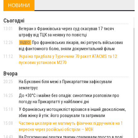
НОВИНИ
Сьогодні
13:01
Ветеран з Франківська через суд скасував 17 тисяч
штрафу від ТЦК за неявку по повістці
12:26
Про франківських лікарів, які рятують військових
ВІДЕО
від фантомного болю, зняли документальний фільм
11:12
Україна придбала у Туреччини 70 ракет ATACMS та 12
пускових установок M270
Вчора
20:25
На Буковині біля межі з Прикарпаттям зафіксували
землетрус
16:25
До +30°C і майже без опадів: синоптики розповіли про
погоду на Прикарпатті у найближчі дні
15:18
У Франківську мотоцикліст врізався в інший двоколісник,
збив жінку й утік: його розшукали та затримали
15:08
Частина школярів не матимуть фізичних підручників на 1
вересня через російські обстріли — МОН
14:43
На Рогатинщині рештки тварин спалювали просто в полі: