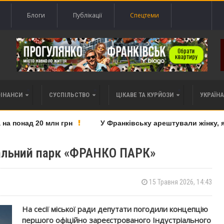
Блоги
Публікації
Спецтеми
ФІНАНСИ
СУСПІЛЬСТВО
ЦІКАВЕ ТА КУРЙОЗИ
УКРАЇНА 
 понад 20 млн грн
У Франківську арештували жінку, яку
альний парк «ФРАНКО ПАРК»
15 Травня 2026, 14:43
На сесії міської ради депутати погодили концепцію
першого офіційно зареєстрованого Індустріального