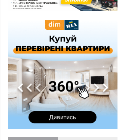
могилою УПА
17:45
Сили оборони уразила Ярославський НПЗ та
кораблі берегової охорони фсб у Керчі
17:17
Скарби Музею писанкового розпису
ВІДЕО
побачать далеко за межами Коломиї
16:42
Поблизу Франківська п'яний на Chevrolet
втікав від поліції
16:27
На Прикарпатті триває декларування
вогнепальної зброї: уже зареєстровано 282
одиниці
15:58
Понад 9 тис. прикарпатських вступників
отримали рекомендації до зарахування на
бакалаврат у ВНЗ
15:28
Кілька вулиць у Долині тимчасово залишаться
без газу
15:02
У Старуні відбулася Патріарша проща
ФОТО
14:35
Не знає англійську на достатньому рівні.
Франківець Лев Кишакевич не зможе стати
суддею Міжнародного кримінального суду
14:14
У Ворохті проведуть Кубок ФЛСУ зі стрибків