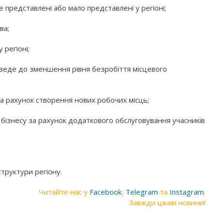
е представлені або мало представлені у регіоні;
ва;
 регіоні;
зведе до зменшення рівня безробіття місцевого
за рахунок створення нових робочих місць;
ізнесу за рахунок додаткового обслуговування учасників
труктури регіону.
Читайте нас у
Facebook
,
Telegram
та
Instagram
.
Завжди цікаві новини!