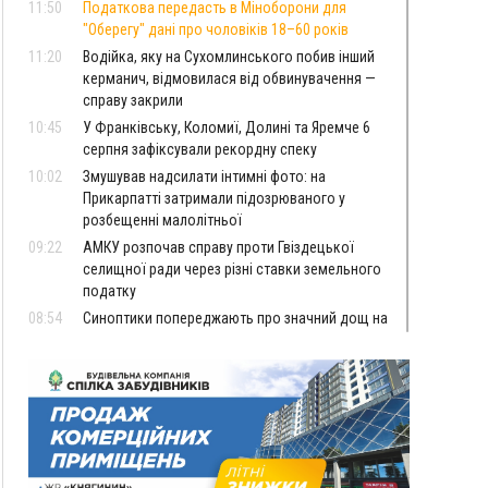
11:50
Податкова передасть в Міноборони для
"Оберегу" дані про чоловіків 18–60 років
11:20
Водійка, яку на Сухомлинського побив інший
керманич, відмовилася від обвинувачення —
справу закрили
10:45
У Франківську, Коломиї, Долині та Яремче 6
серпня зафіксували рекордну спеку
10:02
Змушував надсилати інтимні фото: на
Прикарпатті затримали підозрюваного у
розбещенні малолітньої
09:22
АМКУ розпочав справу проти Гвіздецької
селищної ради через різні ставки земельного
податку
08:54
Синоптики попереджають про значний дощ на
Прикарпатті до кінця п'ятниці
08:45
Нафтогазову площу на межі Прикарпаття та
Львівщини повторно виставили на аукціон за
830 млн
Вчора
18:46
У Польщі невідомі скоїли наругу над
ФОТО