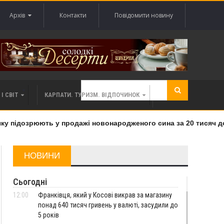
Архів
Контакти
Повідомити новину
І СВІТ
КАРПАТИ. ТУРИЗМ. ВІДПОЧИНОК
 підозрюють у продажі новонародженого сина за 20 тисяч дола
НОВИНИ
Сьогодні
12:00
Франківця, який у Косові викрав за магазину
понад 640 тисяч гривень у валюті, засудили до
5 років