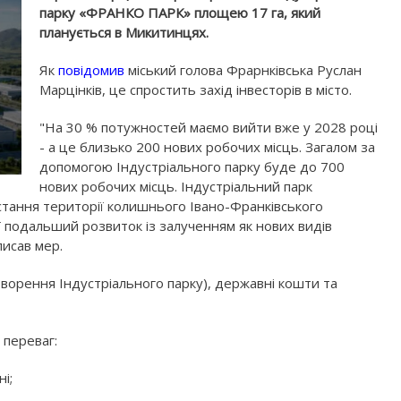
парку «ФРАНКО ПАРК» площею 17 га, який
планується в Микитинцях.
Як
повідомив
міський голова Фрарнківська Руслан
Марцінків, це спростить захід інвесторів в місто.
"На 30 % потужностей маємо вийти вже у 2028 році
- а це близько 200 нових робочих місць. Загалом за
допомогою Індустріального парку буде до 700
нових робочих місць. Індустріальний парк
ання території колишнього Івано-Франківського
ї подальший розвиток із залученням як нових видів
писав мер.
створення Індустріального парку), державні кошти та
 переваг:
і;