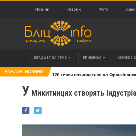
Новини
Інтерв'ю
Фото
Відео
ВЛАДА І ПОЛІТИКА
КРИМІНАЛ
БІЗНЕС І 
ВАЖЛИВІ НОВИНИ
влі права вимоги за 120 тисяч позивається до Франківська на
У
Микитинцях створять індустрі