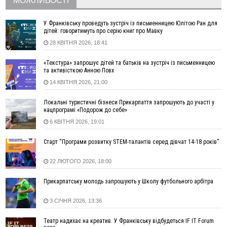
МОЖЛИВОСТІ
16:48
Де безпечно купатися на Прикарпатті?
ВІДЕО
16:20
У Франківську дружина загиблого воїна створила
У Франківську проведуть зустріч із письменницею Юлітою Ран для
організацію «КОД 7'Я», аби підтримувати військових та їхні
дітей: говоритимуть про серію книг про Мавку
сім'ї
28 КВІТНЯ 2026, 18:41
15:57
У Коломиї на одній з вулиць встановлять комплекс
автоматичної фіксації швидкості
«Текстура» запрошує дітей та батьків на зустріч із письменницею
та активісткою Анною Повх
15:29
Війна забрала життя трьох воїнів з Прикарпаття
14 КВІТНЯ 2026, 21:00
15:00
На Закарпатті викрили масштабну схему незаконного
виключення військовозобов’язаних з обліку
Локальні туристичні бізнеси Прикарпаття запрошують до участі у
14:31
«Багато питань буде знято». На громадських слуханнях в
нацпрограмі «Подорож до себе»
Яремче обговорили, як вирішити питання джипінгу в
6 КВІТНЯ 2026, 19:01
Карпатах
13:54
5 «тихих» хвороб, які виявляє профілактичне обстеження
Старт “Програми розвитку STEM-талантів серед дівчат 14-18 років”
13:30
На Надрічній тривають останні приготування до
ФОТО
22 ЛЮТОГО 2026, 18:00
нового руху
12:57
У Франківську зафіксували найбільшу спеку за всю історію
Прикарпатську молодь запрошують у Школу футбольного арбітра
спостережень
12:24
Лікування наркоманії Київ: чому важливо розпочати
3 СІЧНЯ 2026, 13:36
терапію якомога раніше
Театр надихає на креатив. У Франківську відбудеться IF IT Forum
12:00
Франківця, який у Косові викрав за магазину понад 640