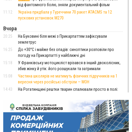
від фантомного болю, зняли документальний фільм
11:12
Україна придбала у Туреччини 70 ракет ATACMS та 12
пускових установок M270
Вчора
20:25
На Буковині біля межі з Прикарпаттям зафіксували
землетрус
16:25
До +30°C і майже без опадів: синоптики розповіли про
погоду на Прикарпатті у найближчі дні
15:18
У Франківську мотоцикліст врізався в інший двоколісник,
збив жінку й утік: його розшукали та затримали
15:08
Частина школярів не матимуть фізичних підручників на 1
вересня через російські обстріли — МОН
14:43
На Рогатинщині рештки тварин спалювали просто в полі:
поліція розслідує отруєння земель
13:25
Пірс, ігровий майданчик і зона для пікніків: оголосили
тендер на 7 мільйонів на благоустрій Німецького озера
12:14
У Калуші на озері в міському парку масово загинули
качки та риба
11:18
Майстра лісу з Верховинщини оштрафували на 600 тисяч за