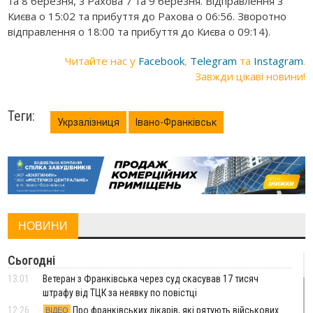
та 8 березня, з Рахова 7 та 9 березня. Відправлення з
Києва о 15:02 та прибуття до Рахова о 06:56. Зворотно
відправлення о 18:00 та прибуття до Києва о 09:14).
Читайте нас у
Facebook
,
Telegram
та
Instagram
.
Завжди цікаві новини!
Теги:
Укрзалізниця
Івано-Франківськ
НОВИНИ
Сьогодні
13:01
Ветеран з Франківська через суд скасував 17 тисяч
штрафу від ТЦК за неявку по повістці
12:26
Про франківських лікарів, які рятують військових
ВІДЕО