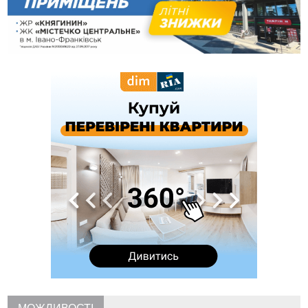
переправлення чоловіків до Румунії
10:49
На Прикарпатті через негоду сталися аварійні вимкнення
світла
10:43
За змову на тендері для Долинської лікарні двох
підприємців оштрафували на 272 тисячі гривень
10:09
Яремчанський суд виніс вирок чоловіку, який у Буковелі
вкрав із супермаркету пляшку віскі за 8,5 тисяч
09:53
В урочищі біля Галича археологи відкопали давньоруську
вагову гирку XII–XIII століть
09:39
У Франківську медики провели серію складних операцій
на аорті
07 Серпня
22:22
У Богородчанах на "зебрі" водій Audi наїхав на
ФОТО
хлопчика з велосипедом
21:01
Загальна площа всіх книгарень України - трохи більше ніж 6
футбольних полів
20:47
На "зебрі" у Франківську два мотоциклісти збили жінку
18:55
Прикарпаття серед лідерів за будівництвом новобудов і
рекордсмен за зростанням цін на житло