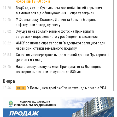
чоловіків 18–60 років
11:20
Водійка, яку на Сухомлинського побив інший керманич,
відмовилася від обвинувачення — справу закрили
10:45
У Франківську, Коломиї, Долині та Яремче 6 серпня
зафіксували рекордну спеку
10:02
Змушував надсилати інтимні фото: на Прикарпатті
затримали підозрюваного у розбещенні малолітньої
09:22
АМКУ розпочав справу проти Гвіздецької селищної ради
через різні ставки земельного податку
08:54
Синоптики попереджають про значний дощ на Прикарпатті
до кінця п'ятниці
08:45
Нафтогазову площу на межі Прикарпаття та Львівщини
повторно виставили на аукціон за 830 млн
Вчора
18:46
У Польщі невідомі скоїли наругу над могилою УПА
ФОТО
17:45
Сили оборони уразила Ярославський НПЗ та кораблі
берегової охорони фсб у Керчі
17:17
Скарби Музею писанкового розпису побачать
ВІДЕО
далеко за межами Коломиї