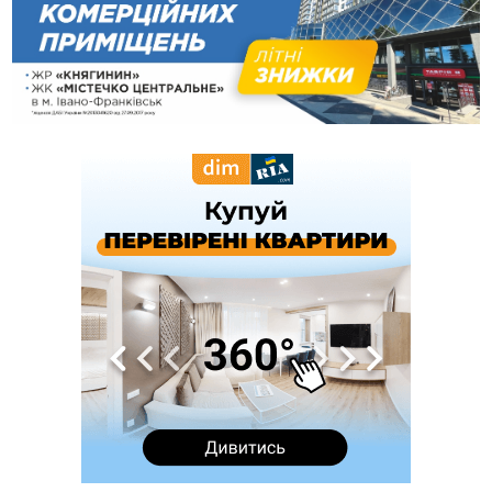
16:42
Поблизу Франківська п'яний на Chevrolet втікав від поліції
16:27
На Прикарпатті триває декларування вогнепальної зброї:
уже зареєстровано 282 одиниці
15:58
Понад 9 тис. прикарпатських вступників отримали
рекомендації до зарахування на бакалаврат у ВНЗ
15:28
Кілька вулиць у Долині тимчасово залишаться без газу
15:02
У Старуні відбулася Патріарша проща
ФОТО
14:35
Не знає англійську на достатньому рівні. Франківець Лев
Кишакевич не зможе стати суддею Міжнародного
кримінального суду
14:14
У Ворохті проведуть Кубок ФЛСУ зі стрибків на лижах,
пам'яті оборонця Богдана Бухонка
13:30
На Калущині розшукали чоловіка, який три дні
ФОТО
блукав у лісі
13:14
Боднар розповів про реакцію влади Польщі на атаки на
українців та про зміни після 23 серпня
12:31
"Едельвейси" щемливо привітали рідну Коломию з
ВІДЕО
Днем міста
11:55
Вчора у Франківську, Коломиї, Долині та Яремче
зафіксували рекордну спеку