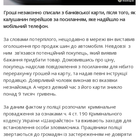
Гроші незаконно списали з банківської карти, після того, як
калушанин перейшов за посиланням, яке надійшло на
мобільний телефон.
За словами потерпілого, нещодавно в мережі він виставив
оголошення про продаж шин до автомобіля. Невдовзі з
ним зв’язався потенційний покупець, який виявив
бажання придбати товар. Домовившись про ціну,
покупець надіслав повідомлення з посиланням для нібито
перерахунку грошей на карту, та надав певні інструкції
продавцю. Довірливий чоловік виконав всі вказівки
незнайомця. А через деякий час з його карти зникло
понад 9 тисяч гривень.
За даним фактом у поліції розпочали кримінальне
провадження за ознаками ч. 4 ст. 190 Кримінального
кодексу України «Шахрайство» та вживають заходів для
встановлення особи зловмисника. Працівники поліції
звертаються до громадян із застереженням не довіряти