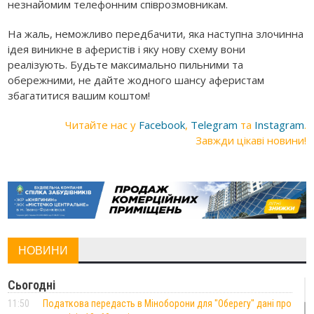
незнайомим телефонним співрозмовникам.
На жаль, неможливо передбачити, яка наступна злочинна
ідея виникне в аферистів і яку нову схему вони
реалізують. Будьте максимально пильними та
обережними, не дайте жодного шансу аферистам
збагатитися вашим коштом!
Читайте нас у
Facebook
,
Telegram
та
Instagram
.
Завжди цікаві новини!
НОВИНИ
Сьогодні
11:50
Податкова передасть в Міноборони для "Оберегу" дані про