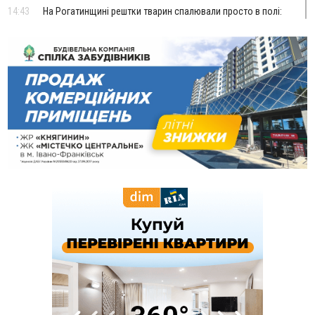
14:43
На Рогатинщині рештки тварин спалювали просто в полі:
поліція розслідує отруєння земель
13:25
Пірс, ігровий майданчик і зона для пікніків: оголосили
тендер на 7 мільйонів на благоустрій Німецького озера
12:14
У Калуші на озері в міському парку масово загинули
качки та риба
11:18
Майстра лісу з Верховинщини оштрафували на 600 тисяч за
переправлення чоловіків до Румунії
10:49
На Прикарпатті через негоду сталися аварійні вимкнення
світла
10:43
За змову на тендері для Долинської лікарні двох
підприємців оштрафували на 272 тисячі гривень
10:09
Яремчанський суд виніс вирок чоловіку, який у Буковелі
вкрав із супермаркету пляшку віскі за 8,5 тисяч
09:53
В урочищі біля Галича археологи відкопали давньоруську
вагову гирку XII–XIII століть
09:39
У Франківську медики провели серію складних операцій
на аорті
07 Серпня