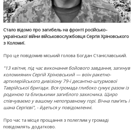
Стало відомо про загибель на фронті російсько-
української війни військовослужбовця Сергія Хріновського
з Коломиї.
Про це повідомив міський голова Богдан Станіславський.
"13 квітня, під час виконання бойового завдання, загинув
коломиянин Сергій Хріновський — воїн ракетно-
артилерійського дивізіону 79-ї десантно-штурмової
Таврійської бригади. Вся громада глибоко сумує разом із
родиною та близькими загиблого захисника. Щиро
співчуваємо у вашому непоправному горі. Вічна пам’ять і
шана Сергієві", - йдеться у повідомленні.
Про час та місце прощання з полеглим у громаді
повідомлять додатково.