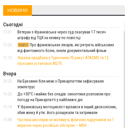
НОВИНИ
Сьогодні
13:01
Ветеран з Франківська через суд скасував 17 тисяч
штрафу від ТЦК за неявку по повістці
12:26
Про франківських лікарів, які рятують військових
ВІДЕО
від фантомного болю, зняли документальний фільм
11:12
Україна придбала у Туреччини 70 ракет ATACMS та 12
пускових установок M270
Вчора
20:25
На Буковині біля межі з Прикарпаттям зафіксували
землетрус
16:25
До +30°C і майже без опадів: синоптики розповіли про
погоду на Прикарпатті у найближчі дні
15:18
У Франківську мотоцикліст врізався в інший двоколісник,
збив жінку й утік: його розшукали та затримали
15:08
Частина школярів не матимуть фізичних підручників на 1
вересня через російські обстріли — МОН