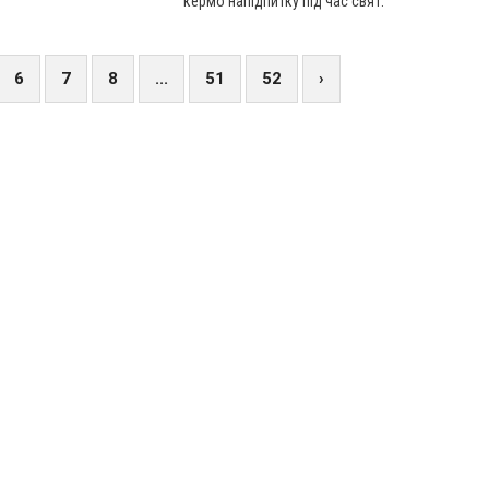
кермо напідпитку під час свят.
6
7
8
...
51
52
›