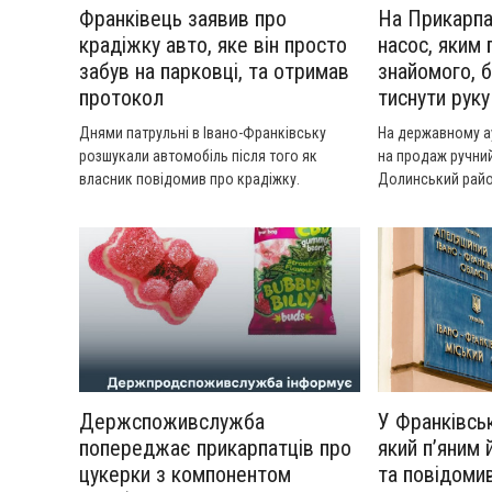
Франківець заявив про
На Прикарпа
крадіжку авто, яке він просто
насос, яким 
забув на парковці, та отримав
знайомого, 
протокол
тиснути руку
Днями патрульні в Івано-Франківську
На державному а
розшукали автомобіль після того як
на продаж ручний
власник повідомив про крадіжку.
Долинський райо
мешканця Калусь
Держспоживслужба
У Франківськ
попереджає прикарпатців про
який п’яним
цукерки з компонентом
та повідоми