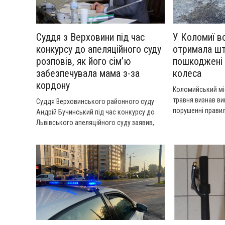
Суддя з Верховини під час
У Коломиї в
конкурсу до апеляційного суду
отримала ш
розповів, як його сім’ю
пошкоджені 
забезпечувала мама з-за
колеса
кордону
Коломийський мі
травня визнав в
Суддя Верховинського районного суду
порушенні прави
Андрій Бучинський під час конкурсу до
аварію, що стала
Львівського апеляційного суду заявив,
дорозі.
що у 2016 році його сім’я жила приблизно
на 6 400 грн на місяць, а більшість витрат
покривала його мати, яка перебувала за
кордоном.