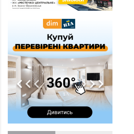
15:28
Кілька вулиць у Долині тимчасово залишаться
без газу
15:02
У Старуні відбулася Патріарша проща
ФОТО
14:35
Не знає англійську на достатньому рівні.
Франківець Лев Кишакевич не зможе стати
суддею Міжнародного кримінального суду
14:14
У Ворохті проведуть Кубок ФЛСУ зі стрибків
на лижах, пам'яті оборонця Богдана Бухонка
13:30
На Калущині розшукали чоловіка, який
ФОТО
три дні блукав у лісі
13:14
Боднар розповів про реакцію влади Польщі
на атаки на українців та про зміни після 23
серпня
12:31
"Едельвейси" щемливо привітали рідну
ВІДЕО
Коломию з Днем міста
11:55
Вчора у Франківську, Коломиї, Долині та
Яремче зафіксували рекордну спеку
11:45
У Надвірній п'яна жінка побила малолітнього
хлопчика: суд призначив штраф і 30 тисяч
компенсації