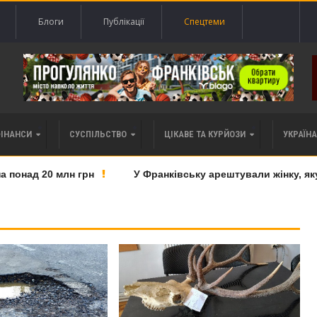
Блоги
Публікації
Спецтеми
ФІНАНСИ
СУСПІЛЬСТВО
ЦІКАВЕ ТА КУРЙОЗИ
УКРАЇНА 
онад 20 млн грн
У Франківську арештували жінку, яку 