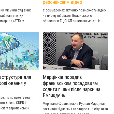
резонансним відео
ий міський суд виніс
У соцмережах активно поширюють відео,
який напідпитку
на якому військові Волинського
рмаркет «АТБ» у
обласного ТЦК і СП силою знімають із
чна.
даху приватного будинку чоловіка, який
намагався від них втекти. Потім вони
забирають його з собою і несуть за руки і
ноги. У ТЦК вже пояснили, як так сталося.
аструктура для
Марцінків порадив
копіювання у
франківським посадовцям
ходити пішки після чарки на
Великдень
ope: як працює Veeam,
повідність GDPR і
Мер Івано-Франківська Руслан Марцінків
ісів у європейській
закликав підлеглих та старост не сідати за