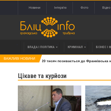
Новини
Інтерв'ю
Фото
Відео
ВЛАДА І ПОЛІТИКА
КРИМІНАЛ
БІЗНЕС І 
ВАЖЛИВІ НОВИНИ
лі права вимоги за 120 тисяч позивається до Франківська на п
Цікаве та курйози