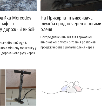
одійка Mercedes
На Прикарпатті виконавча
траф за
служба продає череп з рогами
у дорожній вибоїні
оленя
Богородчанський відділ державної
виконавчої служби 5 травня розпочав
ськрайонний суд 6
продаж черепа з рогами оленя через
инною місцеву мешканку у
систему електронних торгів СЕТАМ.
л дорожнього руху через
ся внаслідок вибоїни на