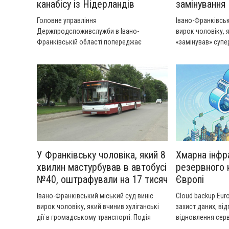
канабісу із Нідерландів
замінування
Головне управління
Івано-Франківськ
Держпродспоживслужби в Івано-
вирок чоловіку, 
Франківській області попереджає
«замінував» супе
прикарпатців про желейні цукерки з
мікрорайоні Пасі
Нідерландів, у складі яких виявили
основну психоактивну речовину канабісу
У Франківську чоловіка, який 8
Хмарна інфр
хвилин мастурбував в автобусі
резервного 
№40, оштрафували на 17 тисяч
Європі
Івано-Франківський міський суд виніс
Cloud backup Eur
вирок чоловіку, який вчинив хуліганські
захист даних, від
дії в громадському транспорті. Подія
відновлення серв
сталася 22 березня близько 15:30.
хмарі.