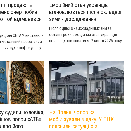
тті продають
Емоційний стан українців
пенсіонер побив
відновлюється після складної
бо той відмовився
зими - дослідження
Після однієї з найскладніших зим за
останні роки емоційний стан українців
укціоні СЕТАМ виставили
почав відновлюватися. У квітні 2026 року
 металевий насос, який
частка тих, хто відчуває напруження,
нний суд конфіскував у
зменшилася до 39% проти 51% у лютому.
кого району.
у судили чоловіка,
На Волині чоловіка
 йшов попри «АТБ»
мобілізували з даху. У ТЦК
в про його
пояснили ситуацію з