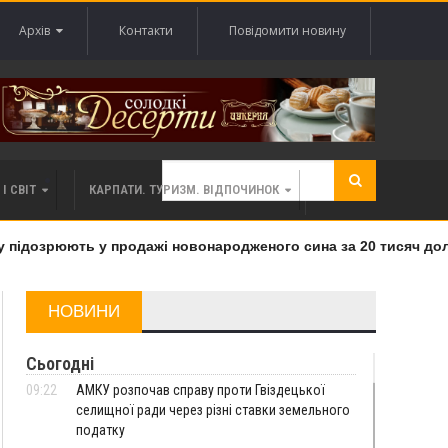
Архів
Контакти
Повідомити новину
І СВІТ
КАРПАТИ. ТУРИЗМ. ВІДПОЧИНОК
підозрюють у продажі новонародженого сина за 20 тисяч долар
НОВИНИ
Сьогодні
09:22
АМКУ розпочав справу проти Гвіздецької
селищної ради через різні ставки земельного
податку