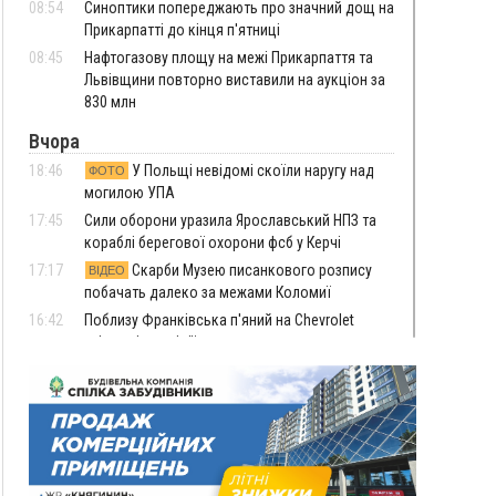
08:54
Синоптики попереджають про значний дощ на
Прикарпатті до кінця п'ятниці
08:45
Нафтогазову площу на межі Прикарпаття та
Львівщини повторно виставили на аукціон за
830 млн
Вчора
18:46
У Польщі невідомі скоїли наругу над
ФОТО
могилою УПА
17:45
Сили оборони уразила Ярославський НПЗ та
кораблі берегової охорони фсб у Керчі
17:17
Скарби Музею писанкового розпису
ВІДЕО
побачать далеко за межами Коломиї
16:42
Поблизу Франківська п'яний на Chevrolet
втікав від поліції
16:27
На Прикарпатті триває декларування
вогнепальної зброї: уже зареєстровано 282
одиниці
15:58
Понад 9 тис. прикарпатських вступників
отримали рекомендації до зарахування на
бакалаврат у ВНЗ