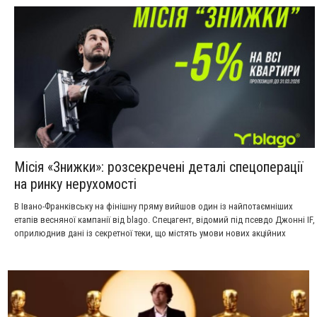
Місія «Знижки»: розсекречені деталі спецоперації
на ринку нерухомості
​В Івано-Франківську на фінішну пряму вийшов один із найпотаємніших
етапів весняної кампанії від blago. Спецагент, відомий під псевдо Джонні IF,
оприлюднив дані із секретної теки, що містять умови нових акційних
пропозицій на нерухомість.