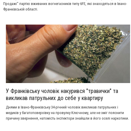
Продажі" партію вживаних вогнегасників типу 6FE, які знаходяться в Івано-
Франківській області.
У Франківську чоловік накурився "травички" та
викликав патрульних до себе у квартиру
Днями в Івано-Франківську 34-річний чоловік викликав патрульних і
медиків у багатоповерхівку на провулку Ключному, але не зміг пояснити
причину звернення, натомість інспектори знайшли в його оселі наркотики.