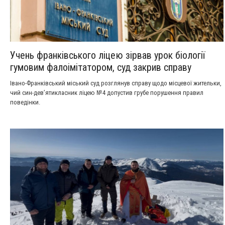
Учень франківського ліцею зірвав урок біології
гумовим фалоімітатором, суд закрив справу
Івано-Франківський міський суд розглянув справу щодо місцевої жительки,
чий син-дев’ятикласник ліцею №4 допустив грубе порушення правил
поведінки.