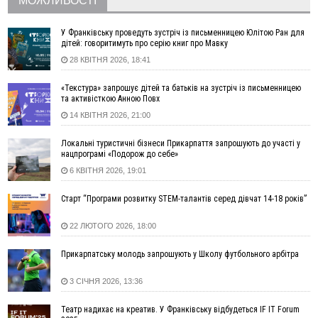
МОЖЛИВОСТІ
далеко за межами Коломиї
16:42
Поблизу Франківська п'яний на Chevrolet втікав від поліції
У Франківську проведуть зустріч із письменницею Юлітою Ран для
дітей: говоритимуть про серію книг про Мавку
16:27
На Прикарпатті триває декларування вогнепальної зброї:
28 КВІТНЯ 2026, 18:41
уже зареєстровано 282 одиниці
15:58
Понад 9 тис. прикарпатських вступників отримали
«Текстура» запрошує дітей та батьків на зустріч із письменницею
рекомендації до зарахування на бакалаврат у ВНЗ
та активісткою Анною Повх
15:28
Кілька вулиць у Долині тимчасово залишаться без газу
14 КВІТНЯ 2026, 21:00
15:02
У Старуні відбулася Патріарша проща
ФОТО
Локальні туристичні бізнеси Прикарпаття запрошують до участі у
14:35
Не знає англійську на достатньому рівні. Франківець Лев
нацпрограмі «Подорож до себе»
Кишакевич не зможе стати суддею Міжнародного
6 КВІТНЯ 2026, 19:01
кримінального суду
14:14
У Ворохті проведуть Кубок ФЛСУ зі стрибків на лижах,
Старт “Програми розвитку STEM-талантів серед дівчат 14-18 років”
пам'яті оборонця Богдана Бухонка
13:30
На Калущині розшукали чоловіка, який три дні
ФОТО
22 ЛЮТОГО 2026, 18:00
блукав у лісі
Прикарпатську молодь запрошують у Школу футбольного арбітра
13:14
Боднар розповів про реакцію влади Польщі на атаки на
українців та про зміни після 23 серпня
3 СІЧНЯ 2026, 13:36
12:31
"Едельвейси" щемливо привітали рідну Коломию з
ВІДЕО
Днем міста
Театр надихає на креатив. У Франківську відбудеться IF IT Forum