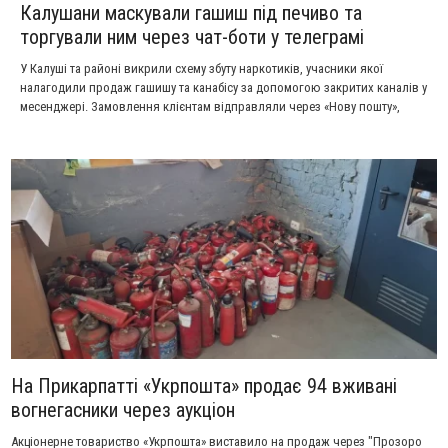
Калушани маскували гашиш під печиво та
торгували ним через чат-боти у телеграмі
У Калуші та районі викрили схему збуту наркотиків, учасники якої
налагодили продаж гашишу та канабісу за допомогою закритих каналів у
месенджері. Замовлення клієнтам відправляли через «Нову пошту»,
приховуючи наркотичні речовини у звичайних солодощах.
На Прикарпатті «Укрпошта» продає 94 вживані
вогнегасники через аукціон
Акціонерне товариство «Укрпошта» виставило на продаж через "Прозоро