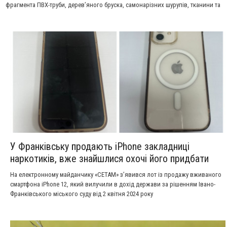
фрагмента ПВХ-труби, дерев’яного бруска, самонарізних шурупів, тканини та
пінопласту.
У Франківську продають iPhone закладниці
наркотиків, вже знайшлися охочі його придбати
На електронному майданчику «СЕТАМ» з’явився лот із продажу вживаного
смартфона iPhone 12, який вилучили в дохід держави за рішенням Івано-
Франківського міського суду від 2 квітня 2024 року