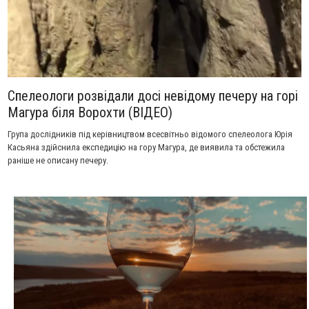
Спелеологи розвідали досі невідому печеру на горі
Магура біля Ворохти (ВІДЕО)
Група дослідників під керівництвом всесвітньо відомого спелеолога Юрія
Касьяна здійснила експедицію на гору Магура, де виявила та обстежила
раніше не описану печеру.