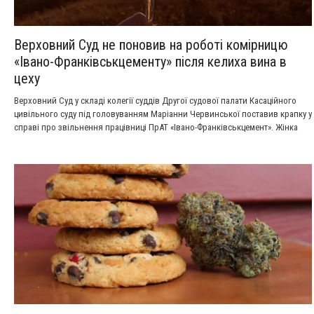
Верховний Суд не поновив на роботі комірницю
«Івано-Франківськцементу» після келиха вина в
цеху
Верховний Суд у складі колегії суддів Другої судової палати Касаційного
цивільного суду під головуванням Маріанни Червинської поставив крапку у
справі про звільнення працівниці ПрАТ «Івано-Франківськцемент». Жінка
намагалася скасувати наказ про звільнення та стягнути 10 147 гривень
судових витрат, проте суди всіх інстанцій встановили її провину.