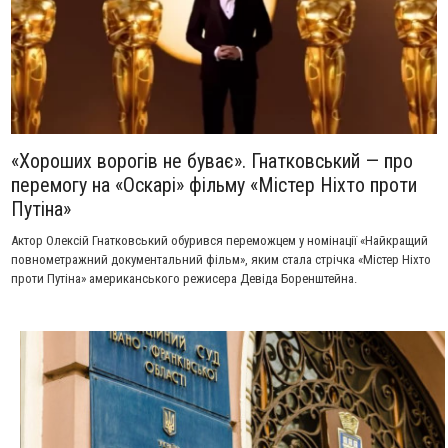
«Хороших ворогів не буває». Гнатковський — про
перемогу на «Оскарі» фільму «Містер Ніхто проти
Путіна»
Актор Олексій Гнатковський обурився переможцем у номінації «Найкращий
повнометражний документальний фільм», яким стала стрічка «Містер Ніхто
проти Путіна» американського режисера Девіда Боренштейна.