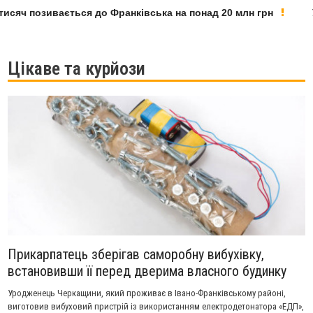
сяч позивається до Франківська на понад 20 млн грн
У Ф
Цікаве та курйози
Прикарпатець зберігав саморобну вибухівку,
встановивши її перед дверима власного будинку
Уродженець Черкащини, який проживає в Івано-Франківському районі,
виготовив вибуховий пристрій із використанням електродетонатора «ЕДП»,