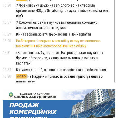
16:20
У Франківську дружина загиблого воїна створила
організацію «КОД 7'Я», аби підтримувати військових та їхні
сім'ї
15:57
У Коломиї на одній з вулиць встановлять комплекс
автоматичної фіксації швидкості
15:29
Війна забрала життя трьох воїнів з Прикарпаття
15:00
На Закарпатті викрили масштабну схему незаконного
виключення військовозобов’язаних з обліку
14:31
«Багато питань буде знято». На громадських слуханнях в
Яремче обговорили, як вирішити питання джипінгу в
Карпатах
13:54
5 «тихих» хвороб, які виявляє профілактичне обстеження
13:30
На Надрічній тривають останні приготування до
ФОТО
нового руху
12:57
У Франківську зафіксували найбільшу спеку за всю історію
спостережень
12:24
Лікування наркоманії Київ: чому важливо розпочати
терапію якомога раніше
12:00
Франківця, який у Косові викрав за магазину понад 640
тисяч гривень у валюті, засудили до 5 років