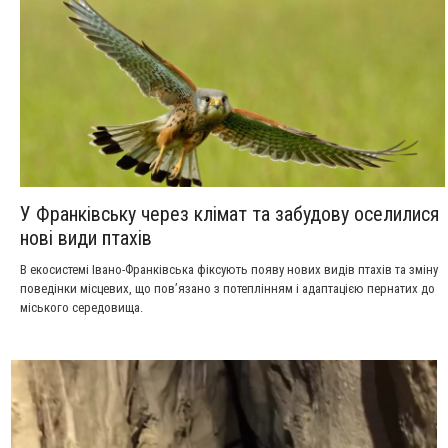
У Франківську через клімат та забудову оселилися
нові види птахів
В екосистемі Івано-Франківська фіксують появу нових видів птахів та зміну
поведінки місцевих, що пов’язано з потеплінням і адаптацією пернатих до
міського середовища.