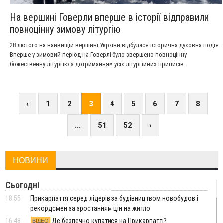
На вершині Говерли вперше в історії відправили
повноцінну зимову літургію
28 лютого на найвищій вершині України відбулася історична духовна подія.
Вперше у зимовий період на Говерлі було звершено повноцінну
божественну літургію з дотриманням усіх літургійних приписів.
‹
1
2
3
4
5
6
7
8
...
51
52
›
НОВИНИ
Сьогодні
18:55
Прикарпаття серед лідерів за будівництвом новобудов і
рекордсмен за зростанням цін на житло
16:48
Де безпечно купатися на Прикарпатті?
ВІДЕО