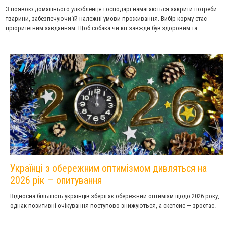
З появою домашнього улюбленця господарі намагаються закрити потреби
тварини, забезпечуючи їй належні умови проживання. Вибір корму стає
пріоритетним завданням. Щоб собака чи кіт завжди був здоровим та
енергійним, йому потрібне якісне харчування тварин. Збалансовані раціони
«Пуріна» містять саме ті важливі компоненти, які підтримують мікробіом
кишківника та змушують імунітет працювати як годинник. Багатьох
власників приваблює баланс якості та ціни кормів лінійки Friskies, а
улюбленцям подобається смак та аромат кожної страви.
Українці з обережним оптимізмом дивляться на
2026 рік — опитування
Відносна більшість українців зберігає обережний оптимізм щодо 2026 року,
однак позитивні очікування поступово знижуються, а скепсис — зростає.