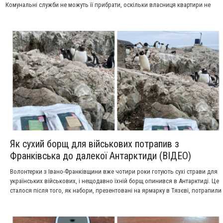
Комунальні служби не можуть її прибрати, оскільки власниця квартири не
дозволяє збивати лід з балкона.
Як сухий борщ для військових потрапив з
Франківська до далекої Антарктиди (ВІДЕО)
Волонтерки з Івано-Франківщини вже чотири роки готують сухі страви для
українських військових, і нещодавно їхній борщ опинився в Антарктиді. Це
сталося після того, як набори, презентовані на ярмарку в Тязєві, потрапили
на аукціон до Америки, де їх придбало подружжя мандрівників для своєї
експедиції на край світу.