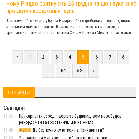
Чому Різдво святкують 25 грудня та що наука знає
про дату народження Ісуса
З історичної точки зору Ісус із Назарета був єврейським проповідником і
релігійним діячем І століття. В ісламі його вважають пророком, а
християни вірять, що він є втіленим Сином Божим і Месією, прихід якого
був передбачений у Єврейській Біблії. Саме це переконання закріпило за
ним ім’я Христос.
‹
1
2
3
4
5
6
7
8
...
51
52
›
НОВИНИ
Сьогодні
18:55
Прикарпаття серед лідерів за будівництвом новобудов і
рекордсмен за зростанням цін на житло
16:48
Де безпечно купатися на Прикарпатті?
ВІДЕО
16:20
У Франківську дружина загиблого воїна створила