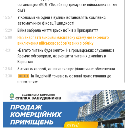
організацію «КОД 7'Я», аби підтримувати військових та їхні
сім'ї
15:57
У Коломиї на одній з вулиць встановлять комплекс
автоматичної фіксації швидкості
15:29
Війна забрала життя трьох воїнів з Прикарпаття
15:00
На Закарпатті викрили масштабну схему незаконного
виключення військовозобов’язаних з обліку
14:31
«Багато питань буде знято». На громадських слуханнях в
Яремче обговорили, як вирішити питання джипінгу в
Карпатах
13:54
5 «тихих» хвороб, які виявляє профілактичне обстеження
13:30
На Надрічній тривають останні приготування до
ФОТО
нового руху
12:57
У Франківську зафіксували найбільшу спеку за всю історію
спостережень
12:24
Лікування наркоманії Київ: чому важливо розпочати
терапію якомога раніше
12:00
Франківця, який у Косові викрав за магазину понад 640
тисяч гривень у валюті, засудили до 5 років
11:50
Податкова передасть в Міноборони для "Оберегу" дані про