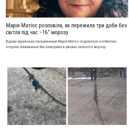
Марія Матіос розповіла, як пережила три доби без
світла під час −16° морозу
Відома українська письменниця Марія Матіос поділилася особистою
історією виживання без електрики в умовах сильного морозу.