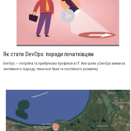
Як стати DevOps: поради початківцям
DevOps — потрібна та прибуткова професія в IT. Але шлях у DevOps вимагає
системного підходу, технічної бази та постійного розвитку.