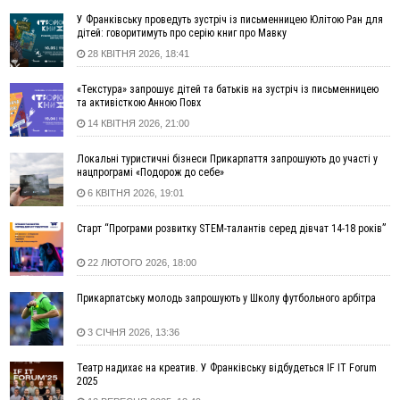
16:42
Поблизу Франківська п'яний на Chevrolet втікав від поліції
У Франківську проведуть зустріч із письменницею Юлітою Ран для
дітей: говоритимуть про серію книг про Мавку
16:27
На Прикарпатті триває декларування вогнепальної зброї:
28 КВІТНЯ 2026, 18:41
уже зареєстровано 282 одиниці
15:58
Понад 9 тис. прикарпатських вступників отримали
«Текстура» запрошує дітей та батьків на зустріч із письменницею
рекомендації до зарахування на бакалаврат у ВНЗ
та активісткою Анною Повх
15:28
Кілька вулиць у Долині тимчасово залишаться без газу
14 КВІТНЯ 2026, 21:00
15:02
У Старуні відбулася Патріарша проща
ФОТО
Локальні туристичні бізнеси Прикарпаття запрошують до участі у
14:35
Не знає англійську на достатньому рівні. Франківець Лев
нацпрограмі «Подорож до себе»
Кишакевич не зможе стати суддею Міжнародного
6 КВІТНЯ 2026, 19:01
кримінального суду
14:14
У Ворохті проведуть Кубок ФЛСУ зі стрибків на лижах,
Старт “Програми розвитку STEM-талантів серед дівчат 14-18 років”
пам'яті оборонця Богдана Бухонка
13:30
На Калущині розшукали чоловіка, який три дні
ФОТО
22 ЛЮТОГО 2026, 18:00
блукав у лісі
Прикарпатську молодь запрошують у Школу футбольного арбітра
13:14
Боднар розповів про реакцію влади Польщі на атаки на
українців та про зміни після 23 серпня
3 СІЧНЯ 2026, 13:36
12:31
"Едельвейси" щемливо привітали рідну Коломию з
ВІДЕО
Днем міста
Театр надихає на креатив. У Франківську відбудеться IF IT Forum
11:55
Вчора у Франківську, Коломиї, Долині та Яремче
2025
зафіксували рекордну спеку