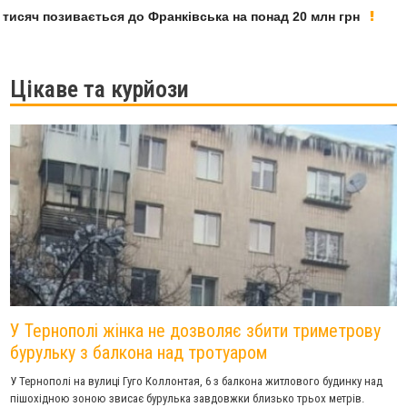
яч позивається до Франківська на понад 20 млн грн
У Ф
Цікаве та курйози
У Тернополі жінка не дозволяє збити триметрову
бурульку з балкона над тротуаром
У Тернополі на вулиці Гуго Коллонтая, 6 з балкона житлового будинку над
пішохідною зоною звисає бурулька завдовжки близько трьох метрів.