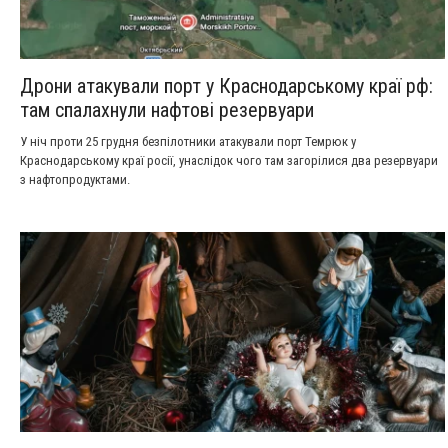
Дрони атакували порт у Краснодарському краї рф:
там спалахнули нафтові резервуари
У ніч проти 25 грудня безпілотники атакували порт Темрюк у
Краснодарському краї росії, унаслідок чого там загорілися два резервуари
з нафтопродуктами.