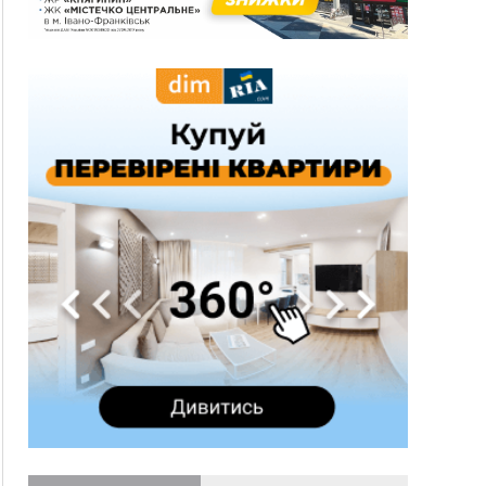
13:54
5 «тихих» хвороб, які виявляє профілактичне
обстеження
13:30
На Надрічній тривають останні
ФОТО
приготування до нового руху
12:57
У Франківську зафіксували найбільшу спеку за
всю історію спостережень
12:24
Лікування наркоманії Київ: чому важливо
розпочати терапію якомога раніше
12:00
Франківця, який у Косові викрав за магазину
понад 640 тисяч гривень у валюті, засудили до
5 років
11:50
Податкова передасть в Міноборони для
"Оберегу" дані про чоловіків 18–60 років
11:20
Водійка, яку на Сухомлинського побив інший
керманич, відмовилася від обвинувачення —
справу закрили
10:45
У Франківську, Коломиї, Долині та Яремче 6
серпня зафіксували рекордну спеку
10:02
Змушував надсилати інтимні фото: на
Прикарпатті затримали підозрюваного у
розбещенні малолітньої