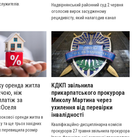
лужителів.
Надвірнянський районний суд 2 червня
оголосив вирок засудженому
рецидивісту, який налагодив канал
постачання наркотиків до франківського
СІЗО та Коломийської виправної установи.
ку оренда житла
КДКП звільнила
чою, ніж
прикарпатського прокурора
платіж за
Миколу Мартина через
єОселя
ухилення від перевірки
інвалідності
рокової оренди житла в
у та ще трьох західних
Кваліфікаційно-дисциплінарна комісія
х перевищила розмір
прокурорів 27 травня звільнила прокурора
ат за державною