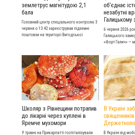
землетрус магнітудою 2,1
об’єднає іст
бала
незабутні в
Галицькому 
Головний центр спеціального контролю 3
червня о 13:42 зареєстрував підземні
6 червня 2026 рок
поштовхи на території Вигодської
Галицького замк
територіальної громади.
«Форт Галич» — м
родини, поклика
історико-культу
Галича через інте
екскурсії та живе
Школяр з Рівнещини потрапив
В Україні за
до лікарні через куплені в
священників
Яремче мухомори
Держетнопо
У травні на Прикарпатті госпіталізували
В Україні від моб