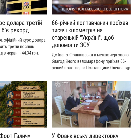
рс долара третій
66-річний полтавчанин проїхав
 б'є рекорд
тисячі кілометрів на
старенькій "Україні", щоб
ня, офіційний курс долара
допомогти ЗСУ
вить третій поспіль
 в червні - 44,34 грн.
До Івано-Франківська в межах чергового
благодійного веломарафону приїхав 66-
річний волонтер із Полтавщини Олександр
Каніболоцький. Чоловік долає тисячі
кілометрів на двоколіснику, щоб зібрати
кошти на потреби Збройних Сил України.
Форт Галич»
У Франківську директорку