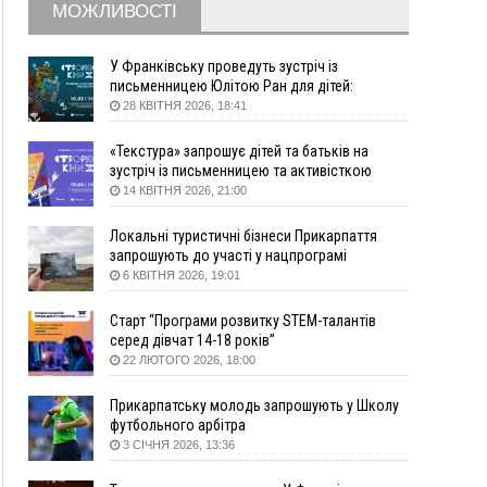
МОЖЛИВОСТІ
09:22
АМКУ розпочав справу проти Гвіздецької
селищної ради через різні ставки земельного
податку
У Франківську проведуть зустріч із
письменницею Юлітою Ран для дітей:
08:54
Синоптики попереджають про значний дощ на
говоритимуть про серію книг про Мавку
28 КВІТНЯ 2026, 18:41
Прикарпатті до кінця п'ятниці
08:45
Нафтогазову площу на межі Прикарпаття та
«Текстура» запрошує дітей та батьків на
Львівщини повторно виставили на аукціон за
зустріч із письменницею та активісткою
830 млн
Анною Повх
14 КВІТНЯ 2026, 21:00
06 Серпня
Локальні туристичні бізнеси Прикарпаття
18:46
У Польщі невідомі скоїли наругу над
ФОТО
запрошують до участі у нацпрограмі
могилою УПА
«Подорож до себе»
6 КВІТНЯ 2026, 19:01
17:45
Сили оборони уразила Ярославський НПЗ та
Старт “Програми розвитку STEM-талантів
кораблі берегової охорони фсб у Керчі
серед дівчат 14-18 років”
17:17
Скарби Музею писанкового розпису
ВІДЕО
22 ЛЮТОГО 2026, 18:00
побачать далеко за межами Коломиї
16:42
Поблизу Франківська п'яний на Chevrolet
Прикарпатську молодь запрошують у Школу
втікав від поліції
футбольного арбітра
3 СІЧНЯ 2026, 13:36
16:27
На Прикарпатті триває декларування
вогнепальної зброї: уже зареєстровано 282