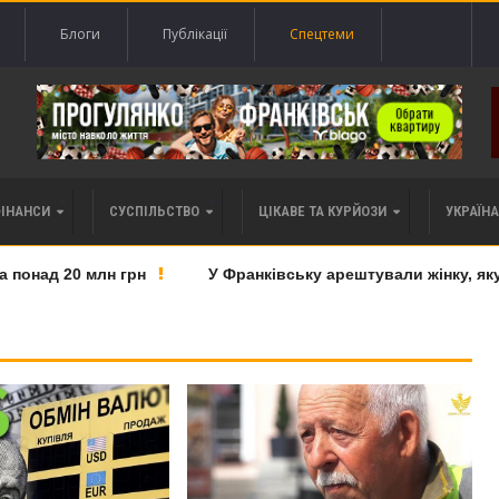
Блоги
Публікації
Спецтеми
ФІНАНСИ
СУСПІЛЬСТВО
ЦІКАВЕ ТА КУРЙОЗИ
УКРАЇНА 
онад 20 млн грн
У Франківську арештували жінку, яку п