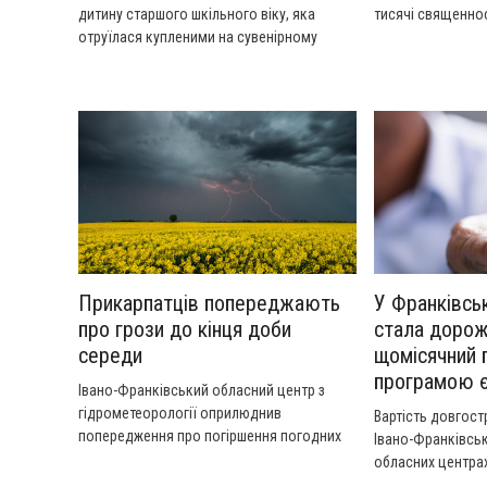
дитину старшого шкільного віку, яка
тисячі священнос
отруїлася купленими на сувенірному
ринку в Яремче сушеними мухоморами.
Прикарпатців попереджають
У Франківсь
про грози до кінця доби
стала дорож
середи
щомісячний 
програмою 
Івано-Франківський обласний центр з
гідрометеорології оприлюднив
Вартість довгост
попередження про погіршення погодних
Івано-Франківськ
умов у регіоні.
обласних центра
щомісячних випл