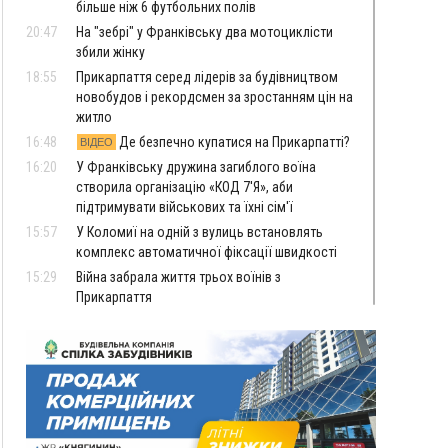
більше ніж 6 футбольних полів
20:47
На "зебрі" у Франківську два мотоциклісти
збили жінку
18:55
Прикарпаття серед лідерів за будівництвом
новобудов і рекордсмен за зростанням цін на
житло
16:48
Де безпечно купатися на Прикарпатті?
ВІДЕО
16:20
У Франківську дружина загиблого воїна
створила організацію «КОД 7'Я», аби
підтримувати військових та їхні сім'ї
15:57
У Коломиї на одній з вулиць встановлять
комплекс автоматичної фіксації швидкості
15:29
Війна забрала життя трьох воїнів з
Прикарпаття
15:00
На Закарпатті викрили масштабну схему
незаконного виключення
військовозобов’язаних з обліку
14:31
«Багато питань буде знято». На громадських
слуханнях в Яремче обговорили, як вирішити
питання джипінгу в Карпатах