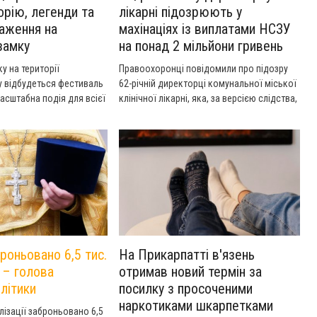
орію, легенди та
лікарні підозрюють у
раження на
махінаціях із виплатами НСЗУ
замку
на понад 2 мільйони гривень
у на території
Правоохоронці повідомили про підозру
у відбудеться фестиваль
62-річній директорці комунальної міської
асштабна подія для всієї
клінічної лікарні, яка, за версією слідства,
на популяризувати
організувала схему привласнення грошей
рну спадщину давнього
через фальсифікацію звітів про операції із
рактивні заходи, квести,
заміни суглобів.
 спілкування з історією.
броньовано 6,5 тис.
На Прикарпатті в'язень
 – голова
отримав новий термін за
літики
посилку з просоченими
наркотиками шкарпетками
ілізації заброньовано 6,5