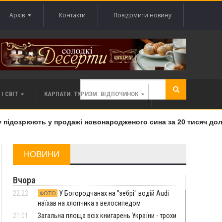
Архів
Контакти
Повідомити новину
І СВІТ
КАРПАТИ. ТУРИЗМ. ВІДПОЧИНОК
ідозрюють у продажі новонародженого сина за 20 тисяч долар
НОВИНИ
Вчора
22:22
У Богородчанах на "зебрі" водій Audi
ФОТО
наїхав на хлопчика з велосипедом
21:01
Загальна площа всіх книгарень України - трохи