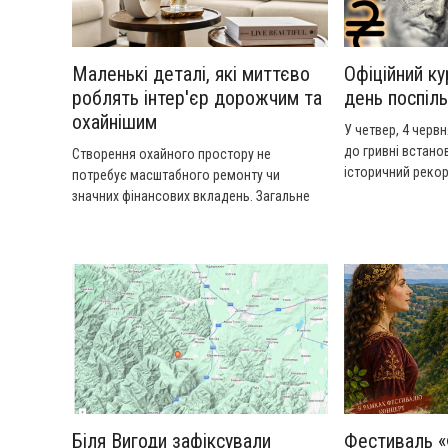
Маленькі деталі, які миттєво
Офіційний ку
роблять інтер'єр дорожчим та
день поспіль
охайнішим
У четвер, 4 черв
до гривні встано
Створення охайного простору не
історичний рекорд
потребує масштабного ремонту чи
значних фінансових вкладень. Загальне
враження від оселі зазвичай формують
дрібниці, на які під час облаштування
звертають найменше уваги. Навіть
найстильніший дизайнерський задум
можна зіпсувати хаотичним накопиченням
речей або невдалими побутовими
аксесуарами. Кілька продуманих штрихів
допоможуть позбутися візуального шуму
та перетворять звичайну квартиру на
гармонійне приміщення.
Біля Вигоди зафіксували
Фестиваль «