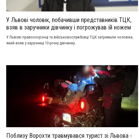
У Львові чоловік, побачивши представників ТЦК,
взяв в заручники дівчинку і погрожував їй ножем
У Львові правоохоронці та військовослужбовці ТЦК затримали чоловіка,
який взяв у заручниці 13-річну дівчинку.
Поблизу Ворохти травмувався турист зі Львова -