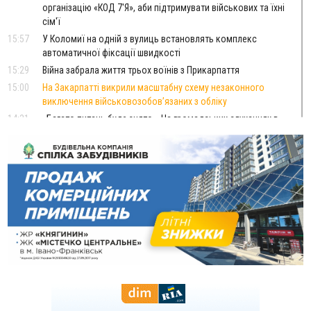
організацію «КОД 7'Я», аби підтримувати військових та їхні
сім'ї
15:57
У Коломиї на одній з вулиць встановлять комплекс
автоматичної фіксації швидкості
15:29
Війна забрала життя трьох воїнів з Прикарпаття
15:00
На Закарпатті викрили масштабну схему незаконного
виключення військовозобов’язаних з обліку
14:31
«Багато питань буде знято». На громадських слуханнях в
Яремче обговорили, як вирішити питання джипінгу в
Карпатах
13:54
5 «тихих» хвороб, які виявляє профілактичне обстеження
13:30
На Надрічній тривають останні приготування до
ФОТО
нового руху
12:57
У Франківську зафіксували найбільшу спеку за всю історію
спостережень
12:24
Лікування наркоманії Київ: чому важливо розпочати
терапію якомога раніше
12:00
Франківця, який у Косові викрав за магазину понад 640
тисяч гривень у валюті, засудили до 5 років
11:50
Податкова передасть в Міноборони для "Оберегу" дані про