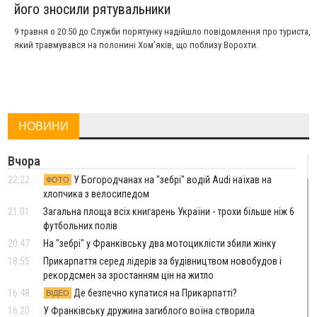
його зносили рятувальники
9 травня о 20:50 до Служби порятунку надійшло повідомлення про туриста,
який травмувався на полонині Хом’яків, що поблизу Ворохти.
НОВИНИ
Вчора
22:22
У Богородчанах на "зебрі" водій Audi наїхав на
ФОТО
хлопчика з велосипедом
21:01
Загальна площа всіх книгарень України - трохи більше ніж 6
футбольних полів
20:47
На "зебрі" у Франківську два мотоциклісти збили жінку
18:55
Прикарпаття серед лідерів за будівництвом новобудов і
рекордсмен за зростанням цін на житло
16:48
Де безпечно купатися на Прикарпатті?
ВІДЕО
16:20
У Франківську дружина загиблого воїна створила