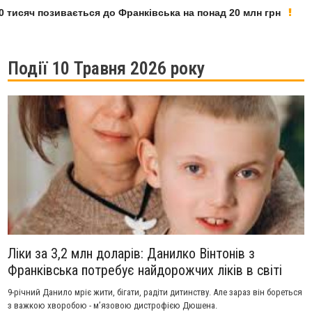
тисяч позивається до Франківська на понад 20 млн грн
У
Події 10 Травня 2026 року
Ліки за 3,2 млн доларів: Данилко Вінтонів з
Франківська потребує найдорожчих ліків в світі
9-річний Данило мріє жити, бігати, радіти дитинству. Але зараз він бореться
з важкою хворобою - м’язовою дистрофією Дюшена.