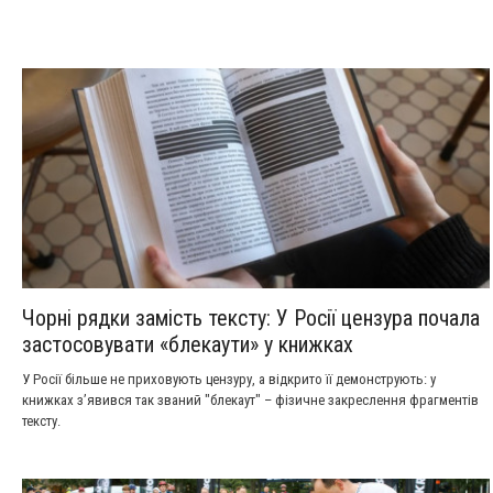
Чорні рядки замість тексту: У Росії цензура почала
застосовувати «блекаути» у книжках
У Росії більше не приховують цензуру, а відкрито її демонструють: у
книжках з’явився так званий "блекаут" – фізичне закреслення фрагментів
тексту.