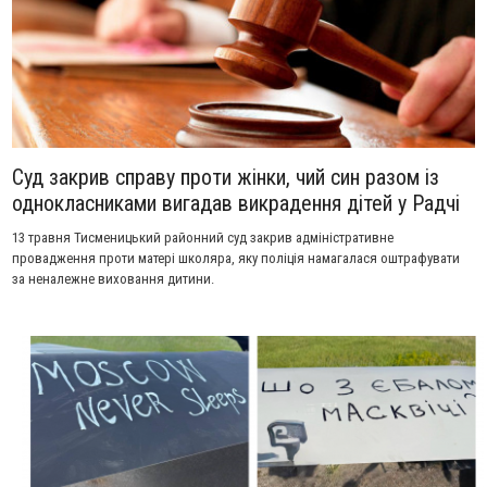
Суд закрив справу проти жінки, чий син разом із
однокласниками вигадав викрадення дітей у Радчі
13 травня Тисменицький районний суд закрив адміністративне
провадження проти матері школяра, яку поліція намагалася оштрафувати
за неналежне виховання дитини.