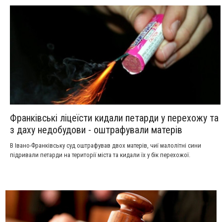
Франківські ліцеїсти кидали петарди у перехожу та
з даху недобудови - оштрафували матерів
В Івано-Франківську суд оштрафував двох матерів, чиї малолітні сини
підривали петарди на території міста та кидали їх у бік перехожої.