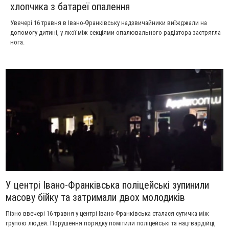
хлопчика з батареї опалення
Увечері 16 травня в Івано-Франківську надзвичайники виїжджали на
допомогу дитині, у якої між секціями опалювального радіатора застрягла
нога.
У центрі Івано-Франківська поліцейські зупинили
масову бійку та затримали двох молодиків
Пізно ввечері 16 травня у центрі Івано-Франківська сталася сутичка між
групою людей. Порушення порядку помітили поліцейські та нацгвардійці,