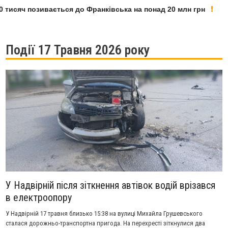
исяч позивається до Франківська на понад 20 млн грн
У
Події 17 Травня 2026 року
У Надвірній після зіткнення автівок водій врізався
в електроопору
У Надвірній 17 травня близько 15:38 на вулиці Михайла Грушевського
сталася дорожньо-транспортна пригода. На перехресті зіткнулися два