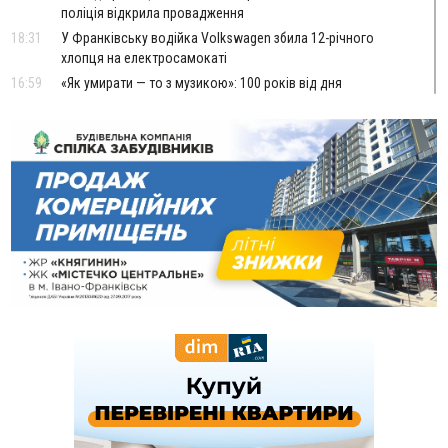
поліція відкрила провадження
18:31
У Франківську водійка Volkswagen збила 12-річного
хлопця на електросамокаті
16:59
«Як умирати — то з музикою»: 100 років від дня
народження уродженця Стецеви Євгена Грицяка, який
підняв Норильське повстання
13:01
Ветеран з Франківська через суд скасував 17 тисяч
штрафу від ТЦК за неявку по повістці
12:26
Про франківських лікарів, які рятують військових
ВІДЕО
від фантомного болю, зняли документальний фільм
11:12
Україна придбала у Туреччини 70 ракет ATACMS та 12
пускових установок M270
08 Серпня
20:25
На Буковині біля межі з Прикарпаттям зафіксували
землетрус
16:25
До +30°C і майже без опадів: синоптики розповіли про
погоду на Прикарпатті у найближчі дні
15:18
У Франківську мотоцикліст врізався в інший двоколісник,
збив жінку й утік: його розшукали та затримали