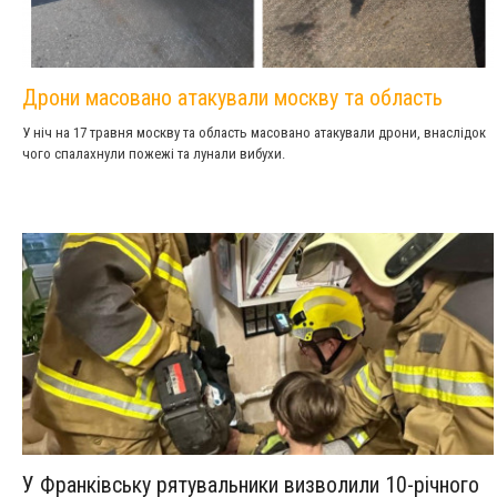
Дрони масовано атакували москву та область
У ніч на 17 травня москву та область масовано атакували дрони, внаслідок
чого спалахнули пожежі та лунали вибухи.
У Франківську рятувальники визволили 10-річного