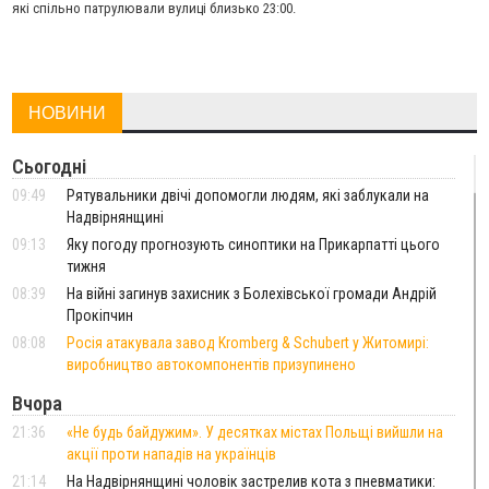
які спільно патрулювали вулиці близько 23:00.
НОВИНИ
Сьогодні
09:49
Рятувальники двічі допомогли людям, які заблукали на
Надвірнянщині
09:13
Яку погоду прогнозують синоптики на Прикарпатті цього
тижня
08:39
На війні загинув захисник з Болехівської громади Андрій
Прокіпчин
08:08
Росія атакувала завод Kromberg & Schubert у Житомирі:
виробництво автокомпонентів призупинено
Вчора
21:36
«Не будь байдужим». У десятках містах Польщі вийшли на
акції проти нападів на українців
21:14
На Надвірнянщині чоловік застрелив кота з пневматики: