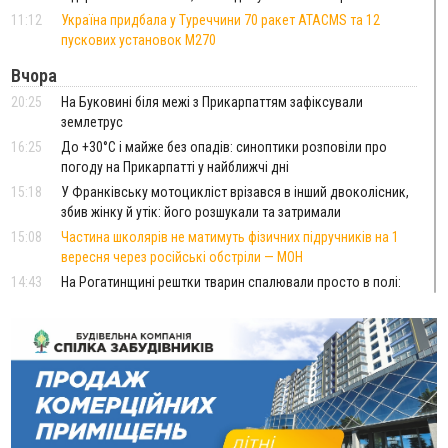
11:12
Україна придбала у Туреччини 70 ракет ATACMS та 12
пускових установок M270
Вчора
20:25
На Буковині біля межі з Прикарпаттям зафіксували
землетрус
16:25
До +30°C і майже без опадів: синоптики розповіли про
погоду на Прикарпатті у найближчі дні
15:18
У Франківську мотоцикліст врізався в інший двоколісник,
збив жінку й утік: його розшукали та затримали
15:08
Частина школярів не матимуть фізичних підручників на 1
вересня через російські обстріли — МОН
14:43
На Рогатинщині рештки тварин спалювали просто в полі:
поліція розслідує отруєння земель
13:25
Пірс, ігровий майданчик і зона для пікніків: оголосили
тендер на 7 мільйонів на благоустрій Німецького озера
12:14
У Калуші на озері в міському парку масово загинули
качки та риба
11:18
Майстра лісу з Верховинщини оштрафували на 600 тисяч за
переправлення чоловіків до Румунії