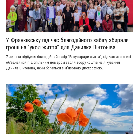
У Франківську під час благодійного забігу збирали
гроші на "укол життя" для Данилка Вінтоніва
7 червня відбувся благодійний захід "Біжу заради життя", під час якого всі
об'єдналися під спільним номером задля збору коштів на лікування
Данила Вінтоніва, який бореться з м'язовою дистрофією.