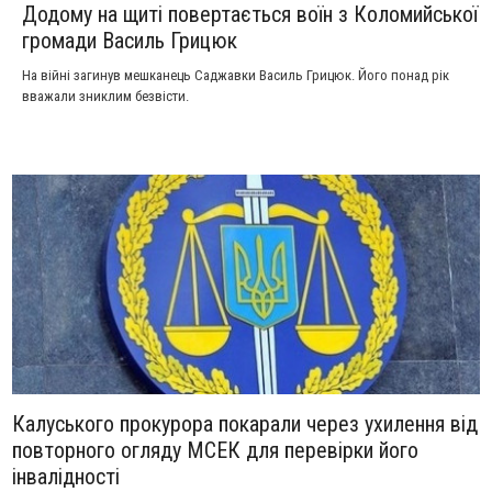
Додому на щиті повертається воїн з Коломийської
громади Василь Грицюк
На війні загинув мешканець Саджавки Василь Грицюк. Його понад рік
вважали зниклим безвісти.
Калуського прокурора покарали через ухилення від
повторного огляду МСЕК для перевірки його
інвалідності