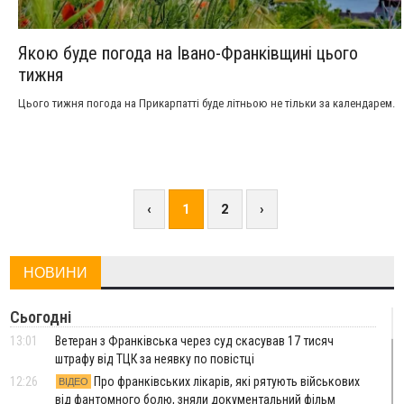
Якою буде погода на Івано-Франківщині цього
тижня
Цього тижня погода на Прикарпатті буде літньою не тільки за календарем.
‹
1
2
›
НОВИНИ
Сьогодні
13:01
Ветеран з Франківська через суд скасував 17 тисяч
штрафу від ТЦК за неявку по повістці
12:26
Про франківських лікарів, які рятують військових
ВІДЕО
від фантомного болю, зняли документальний фільм