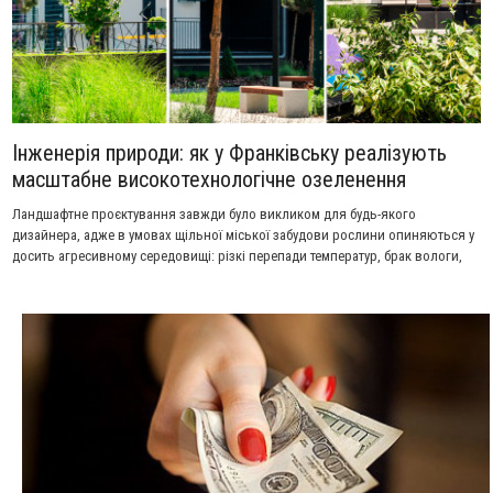
Інженерія природи: як у Франківську реалізують
масштабне високотехнологічне озеленення
Ландшафтне проєктування завжди було викликом для будь-якого
дизайнера, адже в умовах щільної міської забудови рослини опиняються у
досить агресивному середовищі: різкі перепади температур, брак вологи,
нестача простору для коріння тощо. А якщо мова йде про озеленення
територій, розташованих над підземним паркінгом та укриттям, додатково
доводиться вдаватися до складних інженерних розрахунків, щоб не
перевантажити плити перекриття.