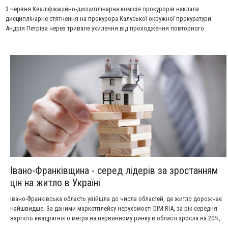
3 червня Кваліфікаційно-дисциплінарна комісія прокурорів наклала
дисциплінарне стягнення на прокурора Калуської окружної прокуратури
Андрія Петріва через тривале ухилення від проходження повторного
медичного обстеження для перевірки правомірності отримання ним
інвалідності.
Івано-Франківщина - серед лідерів за зростанням
цін на житло в Україні
Івано-Франківська область увійшла до числа областей, де житло дорожчає
найшвидше. За даними маркетплейсу нерухомості DIM.RIA, за рік середня
вартість квадратного метра на первинному ринку в області зросла на 20%,
що є найвищим показником в Україні.