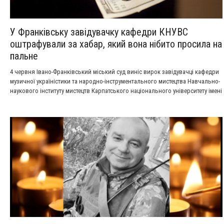
У Франківську завідувачку кафедри КНУВС
оштрафували за хабар, який вона нібито просила на
пальне
4 червня Івано-Франківський міський суд виніс вирок завідувачці кафедри
музичної україністики та народно-інструментального мистецтва Навчально-
наукового інституту мистецтв Карпатського національного університету імені
Василя Стефаника Віолетті Дутчак за одержання неправомірної вигоди.