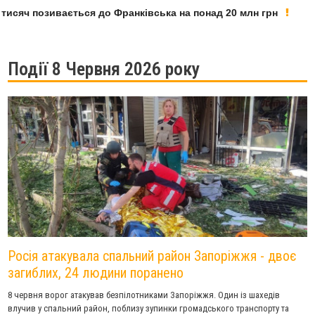
яч позивається до Франківська на понад 20 млн грн
У Ф
Події 8 Червня 2026 року
Росія атакувала спальний район Запоріжжя - двоє
загиблих, 24 людини поранено
8 червня ворог атакував безпілотниками Запоріжжя. Один із шахедів
влучив у спальний район, поблизу зупинки громадського транспорту та