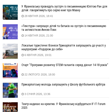
16:20
У Франківську дружина загиблого воїна створила
У Франківську проведуть зустріч із письменницею Юлітою Ран для
організацію «КОД 7'Я», аби підтримувати військових та їхні
дітей: говоритимуть про серію книг про Мавку
сім'ї
28 КВІТНЯ 2026, 18:41
15:57
У Коломиї на одній з вулиць встановлять комплекс
автоматичної фіксації швидкості
«Текстура» запрошує дітей та батьків на зустріч із письменницею
та активісткою Анною Повх
15:29
Війна забрала життя трьох воїнів з Прикарпаття
14 КВІТНЯ 2026, 21:00
15:00
На Закарпатті викрили масштабну схему незаконного
виключення військовозобов’язаних з обліку
Локальні туристичні бізнеси Прикарпаття запрошують до участі у
14:31
«Багато питань буде знято». На громадських слуханнях в
нацпрограмі «Подорож до себе»
Яремче обговорили, як вирішити питання джипінгу в
6 КВІТНЯ 2026, 19:01
Карпатах
13:54
5 «тихих» хвороб, які виявляє профілактичне обстеження
Старт “Програми розвитку STEM-талантів серед дівчат 14-18 років”
13:30
На Надрічній тривають останні приготування до
ФОТО
22 ЛЮТОГО 2026, 18:00
нового руху
12:57
У Франківську зафіксували найбільшу спеку за всю історію
Прикарпатську молодь запрошують у Школу футбольного арбітра
спостережень
12:24
Лікування наркоманії Київ: чому важливо розпочати
3 СІЧНЯ 2026, 13:36
терапію якомога раніше
Театр надихає на креатив. У Франківську відбудеться IF IT Forum
12:00
Франківця, який у Косові викрав за магазину понад 640
2025
тисяч гривень у валюті, засудили до 5 років