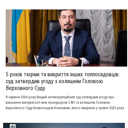
5 років тюрми та викриття інших топпосадовців:
суд затвердив угоду з колишнім Головою
Верховного Суду
8 червня 2026 року Вищий антикорупційний суд затвердив угоду про
визнання винуватості між прокурором САП та колишнім Головою
Верховного Суду Всеволодом Князєвим, якого викрили у травні 2023 року
на одержанні неправомірної вигоди в особливо великому розмірі.