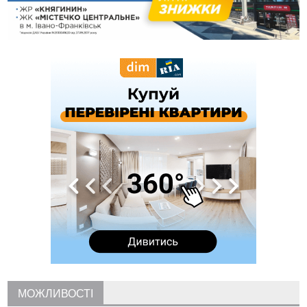
10:49
На Прикарпатті через негоду сталися аварійні вимкнення
світла
10:43
За змову на тендері для Долинської лікарні двох
підприємців оштрафували на 272 тисячі гривень
10:09
Яремчанський суд виніс вирок чоловіку, який у Буковелі
вкрав із супермаркету пляшку віскі за 8,5 тисяч
09:53
В урочищі біля Галича археологи відкопали давньоруську
вагову гирку XII–XIII століть
09:39
У Франківську медики провели серію складних операцій
на аорті
07 Серпня
22:22
У Богородчанах на "зебрі" водій Audi наїхав на
ФОТО
хлопчика з велосипедом
21:01
Загальна площа всіх книгарень України - трохи більше ніж 6
футбольних полів
20:47
На "зебрі" у Франківську два мотоциклісти збили жінку
18:55
Прикарпаття серед лідерів за будівництвом новобудов і
рекордсмен за зростанням цін на житло
МОЖЛИВОСТІ
16:48
Де безпечно купатися на Прикарпатті?
ВІДЕО