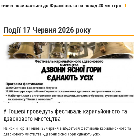
яч позивається до Франківська на понад 20 млн грн
У Ф
Події 17 Червня 2026 року
У Гошеві проведуть фестиваль карильйонного та
дзвонового мистецтва
На Ясній Горі в Гошеві 28 червня відбудеться фестиваль карильйонного та
дзвонового мистецтва «Дзвони Ясної Гори єднають усіх».