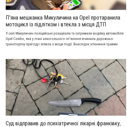
П'яна мешканка Микуличина на Opel протаранила
мотоцикл із підлітком і втекла з місця ДТП
У селі Микуличин поліцейські розшукали та затримали водійку автомобіля
Opel Combo, яка у стані алкогольного сп’яніння вчинила дорожньо-
транспортну пригоду і втекла з місця події. Внаслідок зіткнення травми
отримав 16-річний пасажир мотоцикла. Слідчі вже повідомили фігурантці
про підозру, а автомобіль вилучили на арештмайданчик.
Суд відправив до психіатричної лікарні франківку,