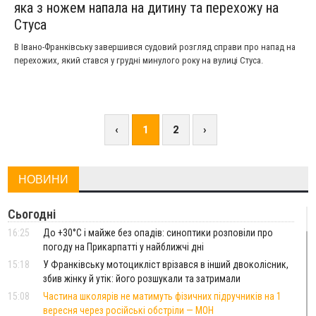
яка з ножем напала на дитину та перехожу на
Стуса
В Івано-Франківську завершився судовий розгляд справи про напад на
перехожих, який стався у грудні минулого року на вулиці Стуса.
‹
1
2
›
НОВИНИ
Сьогодні
16:25
До +30°C і майже без опадів: синоптики розповіли про
погоду на Прикарпатті у найближчі дні
15:18
У Франківську мотоцикліст врізався в інший двоколісник,
збив жінку й утік: його розшукали та затримали
15:08
Частина школярів не матимуть фізичних підручників на 1
вересня через російські обстріли — МОН