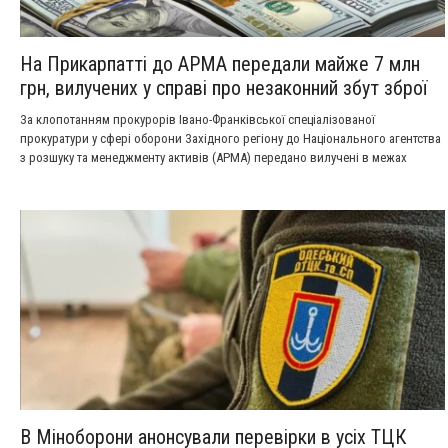
На Прикарпатті до АРМА передали майже 7 млн
грн, вилучених у справі про незаконний збут зброї
За клопотанням прокурорів Івано-Франківської спеціалізованої
прокуратури у сфері оборони Західного регіону до Національного агентства
з розшуку та менеджменту активів (АРМА) передано вилучені в межах
кримінального провадження кошти в еквіваленті майже 7 млн гривень.
В Міноборони анонсували перевірки в усіх ТЦК