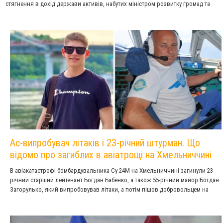
стягнення в дохід держави активів, набутих міністром розвитку громад та
територій Олексієм Кулебою.
Ас-випробувач літаків і 23-річний штурман. Що
відомо про загиблих в авіатрощі на Хмельниччині
В авіакатастрофі бомбардувальника Су-24М на Хмельниччині загинули 23-
річний старший лейтенант Богдан Бабенко, а також 55-річний майор Богдан
Загорулько, який випробовував літаки, а потім пішов добровольцем на
захист України.