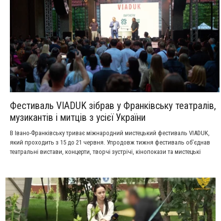
Фестиваль VIADUK зібрав у Франківську театралів,
музикантів і митців з усієї України
В Івано-Франківську триває міжнародний мистецький фестиваль VIADUK,
який проходить з 15 до 21 червня. Упродовж тижня фестиваль об’єднав
театральні вистави, концерти, творчі зустрічі, кінопокази та мистецькі
проєкти на різних локаціях міста.