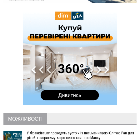
22:22
У Богородчанах на "зебрі" водій Audi наїхав на
ФОТО
хлопчика з велосипедом
21:01
Загальна площа всіх книгарень України - трохи більше ніж 6
футбольних полів
20:47
На "зебрі" у Франківську два мотоциклісти збили жінку
18:55
Прикарпаття серед лідерів за будівництвом новобудов і
рекордсмен за зростанням цін на житло
16:48
Де безпечно купатися на Прикарпатті?
ВІДЕО
16:20
У Франківську дружина загиблого воїна створила
організацію «КОД 7'Я», аби підтримувати військових та їхні
сім'ї
15:57
У Коломиї на одній з вулиць встановлять комплекс
автоматичної фіксації швидкості
15:29
Війна забрала життя трьох воїнів з Прикарпаття
15:00
На Закарпатті викрили масштабну схему незаконного
виключення військовозобов’язаних з обліку
14:31
«Багато питань буде знято». На громадських слуханнях в
МОЖЛИВОСТІ
Яремче обговорили, як вирішити питання джипінгу в
Карпатах
У Франківську проведуть зустріч із письменницею Юлітою Ран для
13:54
5 «тихих» хвороб, які виявляє профілактичне обстеження
дітей: говоритимуть про серію книг про Мавку