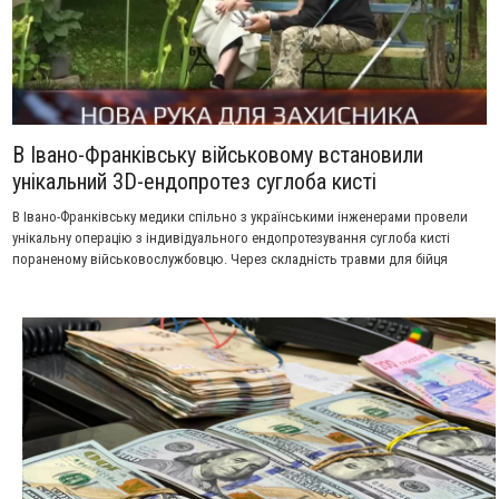
В Івано-Франківську військовому встановили
унікальний 3D-ендопротез суглоба кисті
В Івано-Франківську медики спільно з українськими інженерами провели
унікальну операцію з індивідуального ендопротезування суглоба кисті
пораненому військовослужбовцю. Через складність травми для бійця
виготовили персоналізований імплант за допомогою технології 3D-друку.