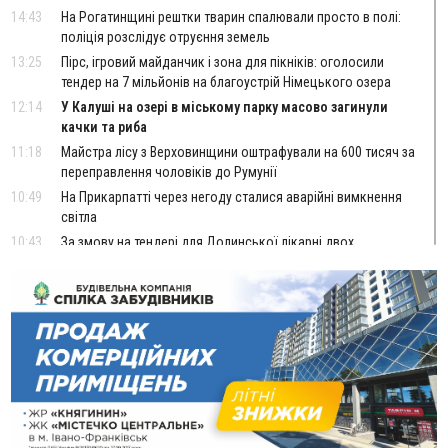
14:43
На Рогатинщині рештки тварин спалювали просто в полі:
поліція розслідує отруєння земель
13:25
Пірс, ігровий майданчик і зона для пікніків: оголосили
тендер на 7 мільйонів на благоустрій Німецького озера
12:14
У Калуші на озері в міському парку масово загинули
качки та риба
11:18
Майстра лісу з Верховинщини оштрафували на 600 тисяч за
переправлення чоловіків до Румунії
10:49
На Прикарпатті через негоду сталися аварійні вимкнення
світла
10:43
За змову на тендері для Долинської лікарні двох
підприємців оштрафували на 272 тисячі гривень
10:09
Яремчанський суд виніс вирок чоловіку, який у Буковелі
вкрав із супермаркету пляшку віскі за 8,5 тисяч
09:53
В урочищі біля Галича археологи відкопали давньоруську
вагову гирку XII–XIII століть
09:39
У Франківську медики провели серію складних операцій
на аорті
Вчора