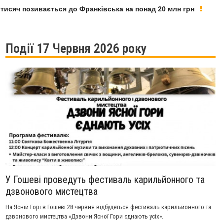
яч позивається до Франківська на понад 20 млн грн
У Ф
Події 17 Червня 2026 року
У Гошеві проведуть фестиваль карильйонного та
дзвонового мистецтва
На Ясній Горі в Гошеві 28 червня відбудеться фестиваль карильйонного та
дзвонового мистецтва «Дзвони Ясної Гори єднають усіх».