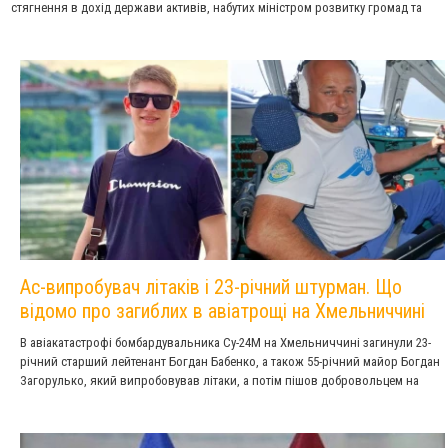
стягнення в дохід держави активів, набутих міністром розвитку громад та
територій Олексієм Кулебою.
Ас-випробувач літаків і 23-річний штурман. Що
відомо про загиблих в авіатрощі на Хмельниччині
В авіакатастрофі бомбардувальника Су-24М на Хмельниччині загинули 23-
річний старший лейтенант Богдан Бабенко, а також 55-річний майор Богдан
Загорулько, який випробовував літаки, а потім пішов добровольцем на
захист України.