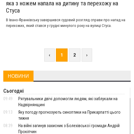
яка з ножем напала на дитину та перехожу на
Стуса
В Івано-Франківську завершився судовий розгляд справи про напад на
перехожих, який стався у грудні минулого року на вулиці Стуса.
‹
1
2
›
НОВИНИ
Сьогодні
09:49
Рятувальники двічі допомогли людям, які заблукали на
Надвірнянщині
09:13
Яку погоду прогнозують синоптики на Прикарпатті цього
тижня
08:39
На війні загинув захисник з Болехівської громади Андрій
Прокіпчин