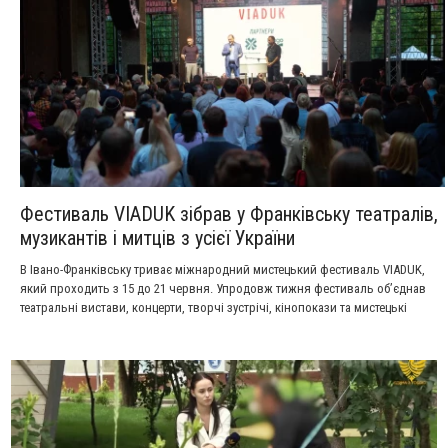
Фестиваль VIADUK зібрав у Франківську театралів,
музикантів і митців з усієї України
В Івано-Франківську триває міжнародний мистецький фестиваль VIADUK,
який проходить з 15 до 21 червня. Упродовж тижня фестиваль об’єднав
театральні вистави, концерти, творчі зустрічі, кінопокази та мистецькі
проєкти на різних локаціях міста.