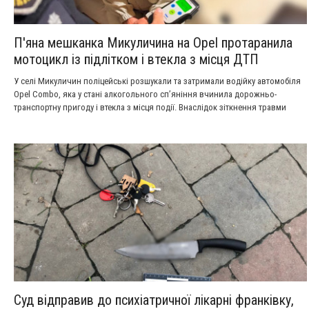
П'яна мешканка Микуличина на Opel протаранила
мотоцикл із підлітком і втекла з місця ДТП
У селі Микуличин поліцейські розшукали та затримали водійку автомобіля
Opel Combo, яка у стані алкогольного сп’яніння вчинила дорожньо-
транспортну пригоду і втекла з місця події. Внаслідок зіткнення травми
отримав 16-річний пасажир мотоцикла. Слідчі вже повідомили фігурантці
про підозру, а автомобіль вилучили на арештмайданчик.
Суд відправив до психіатричної лікарні франківку,