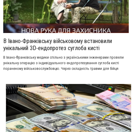
В Івано-Франківську військовому встановили
унікальний 3D-ендопротез суглоба кисті
В Івано-Франківську медики спільно з українськими інженерами провели
унікальну операцію з індивідуального ендопротезування суглоба кисті
пораненому військовослужбовцю. Через складність травми для бійця
виготовили персоналізований імплант за допомогою технології 3D-друку.