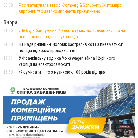
08:08
Росія атакувала завод Kromberg & Schubert у Житомирі:
виробництво автокомпонентів призупинено
Вчора
21:36
«Не будь байдужим». У десятках містах Польщі вийшли на
акції проти нападів на українців
21:14
На Надвірнянщині чоловік застрелив кота з пневматики:
поліція відкрила провадження
18:31
У Франківську водійка Volkswagen збила 12-річного
хлопця на електросамокаті
16:59
«Як умирати — то з музикою»: 100 років від дня
народження уродженця Стецеви Євгена Грицяка, який
підняв Норильське повстання
13:01
Ветеран з Франківська через суд скасував 17 тисяч
штрафу від ТЦК за неявку по повістці
12:26
Про франківських лікарів, які рятують військових
ВІДЕО
від фантомного болю, зняли документальний фільм
11:12
Україна придбала у Туреччини 70 ракет ATACMS та 12
пускових установок M270
08 Серпня