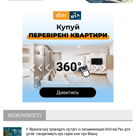
20:25
На Буковині біля межі з Прикарпаттям зафіксували
землетрус
16:25
До +30°C і майже без опадів: синоптики розповіли про
погоду на Прикарпатті у найближчі дні
15:18
У Франківську мотоцикліст врізався в інший двоколісник,
збив жінку й утік: його розшукали та затримали
15:08
Частина школярів не матимуть фізичних підручників на 1
вересня через російські обстріли — МОН
14:43
На Рогатинщині рештки тварин спалювали просто в полі:
поліція розслідує отруєння земель
13:25
Пірс, ігровий майданчик і зона для пікніків: оголосили
тендер на 7 мільйонів на благоустрій Німецького озера
12:14
У Калуші на озері в міському парку масово загинули
качки та риба
11:18
Майстра лісу з Верховинщини оштрафували на 600 тисяч за
переправлення чоловіків до Румунії
МОЖЛИВОСТІ
10:49
На Прикарпатті через негоду сталися аварійні вимкнення
світла
У Франківську проведуть зустріч із письменницею Юлітою Ран для
10:43
За змову на тендері для Долинської лікарні двох
дітей: говоритимуть про серію книг про Мавку