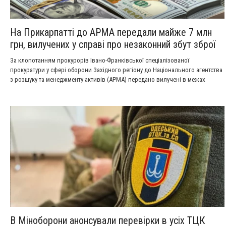
На Прикарпатті до АРМА передали майже 7 млн
грн, вилучених у справі про незаконний збут зброї
За клопотанням прокурорів Івано-Франківської спеціалізованої
прокуратури у сфері оборони Західного регіону до Національного агентства
з розшуку та менеджменту активів (АРМА) передано вилучені в межах
кримінального провадження кошти в еквіваленті майже 7 млн гривень.
В Міноборони анонсували перевірки в усіх ТЦК