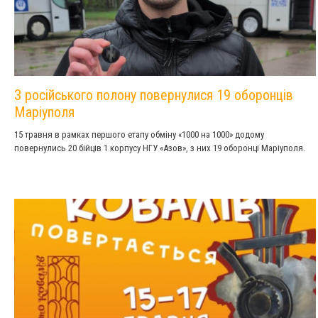
З російського полону повернулися 19 оборонців
Маріуполя
15 травня в рамках першого етапу обміну «1000 на 1000» додому
повернулись 20 бійців 1 корпусу НГУ «Азов», з них 19 оборонці Маріуполя.