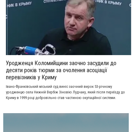
Уродженця Коломийщини заочно засудили до
десяти років тюрми за очолення асоціації
перевізників у Криму
Івано-Франківський міський суд виніс заочний вирок 53-річному
уродженцю села Нижній Вербіж Зіновію Лудчаку, який після переїзду до
Криму в 1999 році добровільно став частиною окупаційної системи.