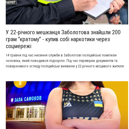
У 22-річного мешканця Заболотова знайшли 200
грам "кратому" - купив собі наркотики через
соцмережі
14 травня під час несення служби в Заболотові поліцейські помітили
чоловіка, який поводився підозріло. Під час перевірки документів та
поверхневого огляду поліцейські виявили у 22-річного місцевого жителя
наркотичний засіб «кратом», вагою близько 200 грамів.