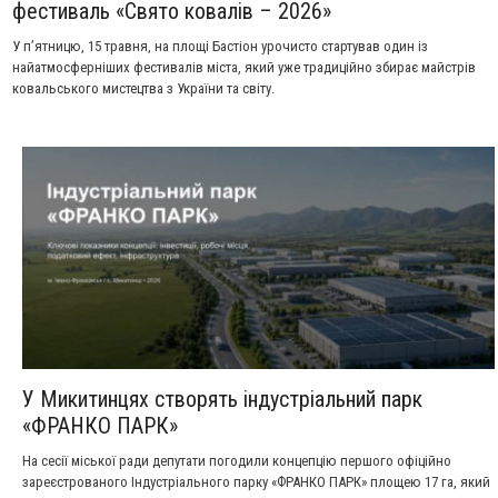
фестиваль «Свято ковалів – 2026»
У пʼятницю, 15 травня, на площі Бастіон урочисто стартував один із
найатмосферніших фестивалів міста, який уже традиційно збирає майстрів
ковальського мистецтва з України та світу.
У Микитинцях створять індустріальний парк
«ФРАНКО ПАРК»
На сесії міської ради депутати погодили концепцію першого офіційно
зареєстрованого Індустріального парку «ФРАНКО ПАРК» площею 17 га, який