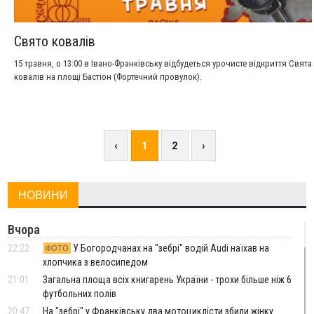
Свято ковалів
15 травня, о 13:00 в Івано-Франківську відбудеться урочисте відкриття Свята
ковалів на площі Бастіон (Фортечний провулок).
‹
1
2
›
НОВИНИ
Вчора
22:22
У Богородчанах на "зебрі" водій Audi наїхав на
ФОТО
хлопчика з велосипедом
21:01
Загальна площа всіх книгарень України - трохи більше ніж 6
футбольних полів
20:47
На "зебрі" у Франківську два мотоциклісти збили жінку