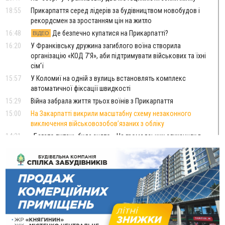
18:55
Прикарпаття серед лідерів за будівництвом новобудов і
рекордсмен за зростанням цін на житло
16:48
Де безпечно купатися на Прикарпатті?
ВІДЕО
16:20
У Франківську дружина загиблого воїна створила
організацію «КОД 7'Я», аби підтримувати військових та їхні
сім'ї
15:57
У Коломиї на одній з вулиць встановлять комплекс
автоматичної фіксації швидкості
15:29
Війна забрала життя трьох воїнів з Прикарпаття
15:00
На Закарпатті викрили масштабну схему незаконного
виключення військовозобов’язаних з обліку
14:31
«Багато питань буде знято». На громадських слуханнях в
Яремче обговорили, як вирішити питання джипінгу в
Карпатах
13:54
5 «тихих» хвороб, які виявляє профілактичне обстеження
13:30
На Надрічній тривають останні приготування до
ФОТО
нового руху
12:57
У Франківську зафіксували найбільшу спеку за всю історію
спостережень