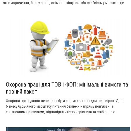
запаморочення, біль у спині, оніміння кінцівок або слабкість у м’язах — це
симптоми, які не варто залишати без уваги. У таких випадках потрібна
консультація спеціаліста. Невролог — це лікар, який займається
діагностикою, лікуванням і профілактикою захворювань центральної та
периферичної нервової системи.
Охорона праці для ТОВ і ФОП: мінімальні вимоги та
повний пакет
Охорона праці давно перестала бути формальністю для перевірок. Для
бізнесу будь-якого масштабу питання безпеки напряму пов’язані з
фінансовими ризиками, відповідальністю керівника та стабільною
роботою персоналу. Особливо гостро ситуація проявляється у сферах, де
працівники контактують з обладнанням, електрикою, транспортом або
виконують фізично складні роботи.